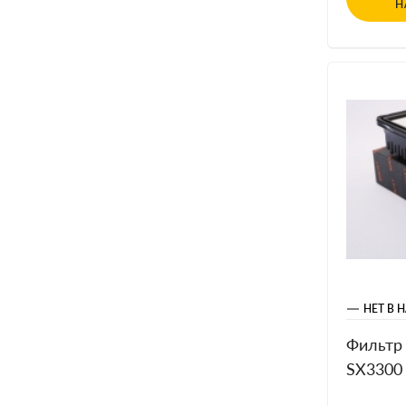
Н
НЕТ В 
Фильтр
SX3300 
Accent, 