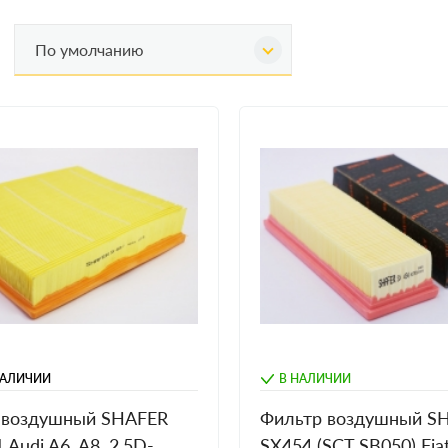
По умолчанию
НАЛИЧИИ
В НАЛИЧИИ
 воздушный SHAFER
Фильтр воздушный S
 Audi A6, A8, 2.5D-
SX454 (SCT SB050) Fia