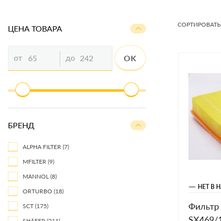
СОРТИРОВАТЬ
ЦЕНА ТОВАРА
от
до
OK
БРЕНД
ALPHA FILTER
(7)
MFILTER
(9)
MANNOL
(8)
НЕТ В 
ORTURBO
(18)
Фильтр
SCT
(175)
SX469/1
SHÄFER
(211)