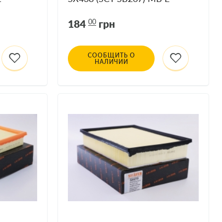
1.6, 88-
(W124) 2.8-3.2, Chery Amulet
184
00
грн
СООБЩИТЬ О
НАЛИЧИИ