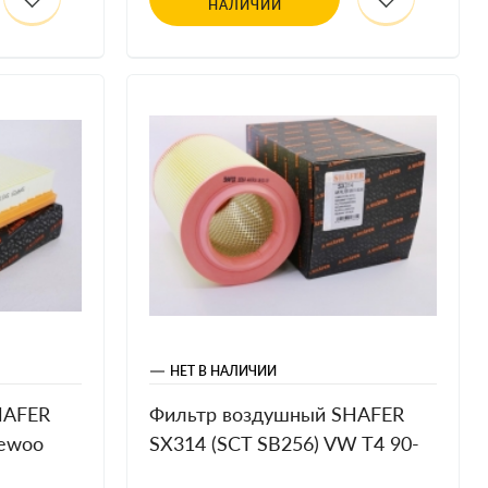
НАЛИЧИИ
НЕТ В НАЛИЧИИ
HAFER
Фильтр воздушный SHAFER
aewoo
SX314 (SCT SB256) VW T4 90-
det
96 (круглый)