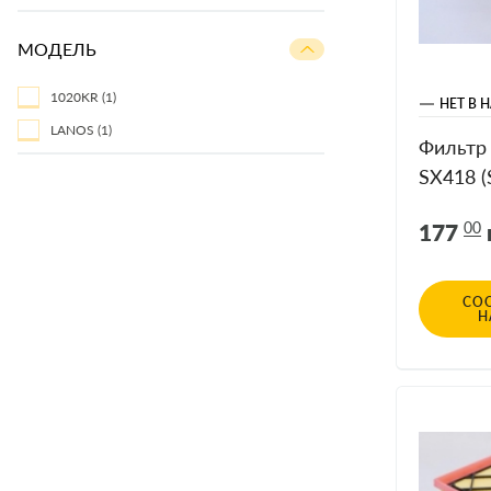
МОДЕЛЬ
1020KR
(1)
НЕТ В 
LANOS
(1)
Фильтр
SX418 
II 95-04
177
00
СО
Н