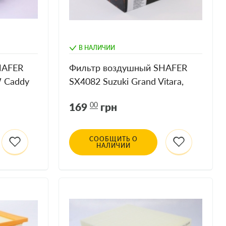
В НАЛИЧИИ
HAFER
Фильтр воздушный SHAFER
W Caddy
SX4082 Suzuki Grand Vitara,
2.4-3.2, 05-
169
00
грн
СООБЩИТЬ О
НАЛИЧИИ