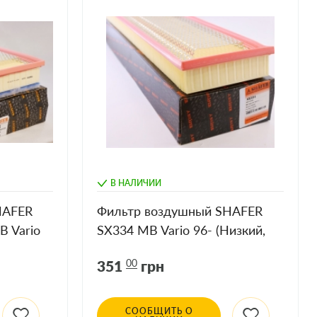
В НАЛИЧИИ
HAFER
Фильтр воздушный SHAFER
B Vario
SX334 MB Vario 96- (Низкий,
H=57.3)
351
00
грн
СООБЩИТЬ О