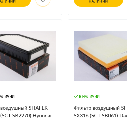
АЛИЧИИ
НАЛИЧИИ
НАЛИЧИИ
В НАЛИЧИИ
 воздушный SHAFER
Фильтр воздушный S
(SCT SB2270) Hyundai
SX316 (SCT SB061) D
Solaris, Kia Rio, Soul,
Nexia, Espero, Opel Ka