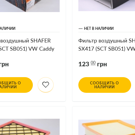
НАЛИЧИИ
НЕТ В НАЛИЧИИ
 воздушный SHAFER
Фильтр воздушный S
(SCT SB051) VW Caddy
SX417 (SCT SB051) V
 1.9 D TDI
II 95-04 1.6 Бензин
грн
123
00
грн
ОБЩИТЬ О
СООБЩИТЬ О
АЛИЧИИ
НАЛИЧИИ