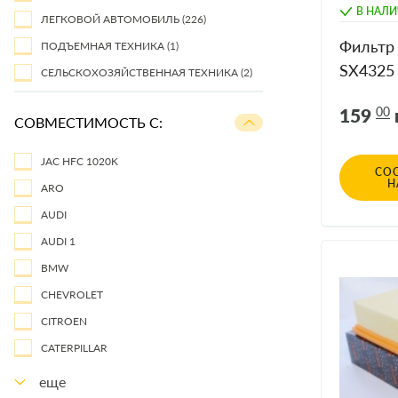
В НАЛ
ЛЕГКОВОЙ АВТОМОБИЛЬ
(226)
Фильтр
ПОДЪЕМНАЯ ТЕХНИКА
(1)
SX4325 
СЕЛЬСКОХОЗЯЙСТВЕННАЯ ТЕХНИКА
(2)
Higlende
159
00
Engine) 
СОВМЕСТИМОСТЬ С:
JAC HFC 1020K
СО
Н
ARO
AUDI
AUDI 1
BMW
CHEVROLET
CITROEN
CATERPILLAR
еще