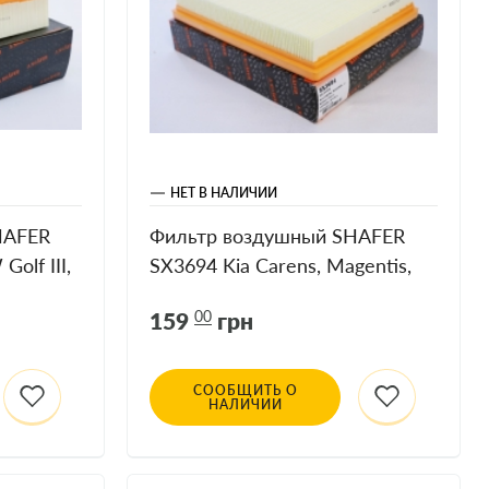
НЕТ В НАЛИЧИИ
HAFER
Фильтр воздушный SHAFER
olf III,
SX3694 Kia Carens, Magentis,
1.6-2.7, 06-
159
00
грн
СООБЩИТЬ О
НАЛИЧИИ