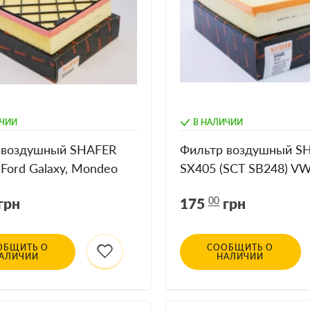
ИЧИИ
В НАЛИЧИИ
 воздушный SHAFER
Фильтр воздушный S
Ford Galaxy, Mondeo
SX405 (SCT SB248) VW G
; Ford Edge, 1.0-2.0D,
IV 91-99, 1.4-2.0
грн
175
00
грн
пластиковой сеткой)
ОБЩИТЬ О
СООБЩИТЬ О
АЛИЧИИ
НАЛИЧИИ