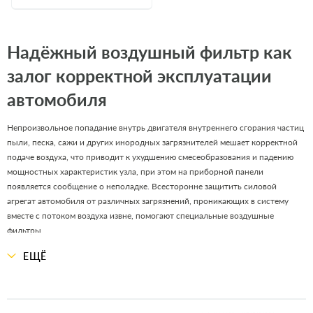
Надёжный воздушный фильтр как
залог корректной эксплуатации
автомобиля
Непроизвольное попадание внутрь двигателя внутреннего сгорания частиц
пыли, песка, сажи и других инородных загрязнителей мешает корректной
подаче воздуха, что приводит к ухудшению смесеобразования и падению
мощностных характеристик узла, при этом на приборной панели
появляется сообщение о неполадке. Всесторонне защитить силовой
агрегат автомобиля от различных загрязнений, проникающих в систему
вместе с потоком воздуха извне, помогают специальные воздушные
фильтры.
ЕЩЁ
Интернет-магазин OIL2GO реализует качественные фильтрующие элементы
по ценам ниже среднерыночных, обеспечивая оперативную доставку
заказов во все регионы Украины. В наличии имеются воздушные фильтры
для авто широкого модельного ряда, а также коммерческой и