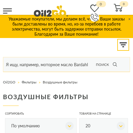
0
Уважаемые покупатели, мы делаем всё, чтобы Ваши заказы
×
были доставлены во время, но, из-за перебоев в работе
электричества, могут быть задержки отправки посылок.
Благодарим за Ваше понимание!
ПОИСК
Oil2GO
Фильтры
Воздушные фильтры
ВОЗДУШНЫЕ ФИЛЬТРЫ
СОРТИРОВАТЬ
ТОВАРОВ НА СТРАНИЦЕ
По умолчанию
20