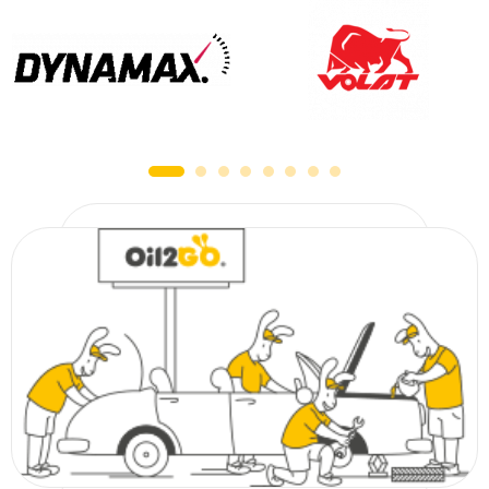
сельскохозяйственной техники. Мы работаем с проверенными брендами
(AURORA, E-TEC, MANNOL, SMARTEX и т. д.), которые хорошо себя
зарекомендовали среди украинских автолюбителей. Просмотрите наш
товарный каталог, если вам необходим цилиндрический, панельный или
какой-либо другой вариант фильтра.
Важность своевременной замены
По техническому регламенту фильтрующий элемент подлежит замене через
каждые 20–30 тысяч километров пробега, но, как правило, его меняют
одновременно с моторным маслом. Воздушные фильтры для автомобилей
можно поменять как на СТО, так и самостоятельно. Сделать это просто,
необходимо лишь правильно извлечь отработанное изделие, а после
выполнения работы — проверить прочность закрытия крышки корпуса.
От своевременности данной манипуляции зависит бесперебойность
эксплуатации автотранспорта, так как качественное очищение воздушных
масс сокращает загрязнение топливных форсунок, способствует
оптимизации расхода топлива, снижает риск поломки двигателя и смежных
механизмов. Стоит отметить, что несвоевременная смена данного
расходного материала может пагубно отразиться на здоровье водителя, в