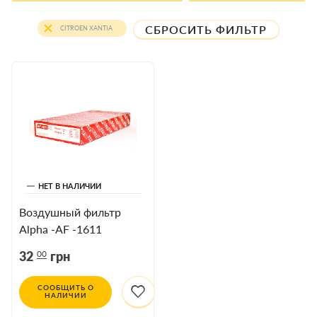
СБРОСИТЬ ФИЛЬТР
CITROEN XANTIA
НЕТ В НАЛИЧИИ
Воздушный фильтр
Alpha -AF -1611
Citroen Xantia SCT SB
00
32
грн
512
СООБЩИТЬ О
НАЛИЧИИ