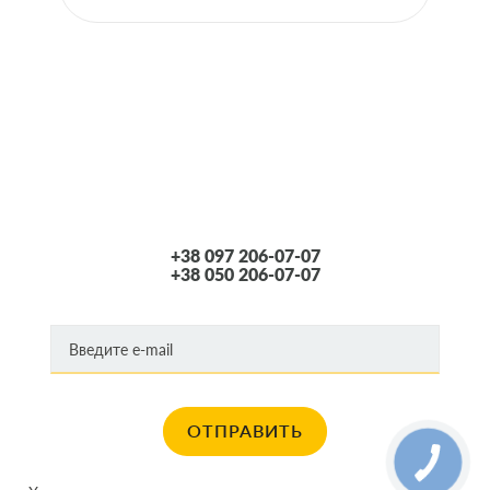
особенности, если он аллергик.
Чтобы подобрать и купить подходящий воздушный фильтр, автомобилисту
следует учесть тип кузова, год выпуска и марку машины. Также стоит
принять во внимание vin-код, так как это самый простой способ, который
минимизирует вероятность ошибки. При необходимости наши менеджеры
окажут квалифицированное содействие и помогут определиться с верным
решением среди предложенного на сайте ассортимента автозапчастей. К
другим преимуществам сотрудничества с OIL2GO можно отнести:
+38 097 206-07-07
Комплексный выбор воздушных фильтров от ведущих производителей.
+38 050 206-07-07
Вы можете самостоятельно убедиться в этом, просмотрев
ассортиментный ряд.
Доступная стоимость. Каждый посетитель сайта сможет без труда
подобрать необходимый автотовар, оптимальный по соотношению
цена/ качество.
ОТПРАВИТЬ
Наличие сертификатов соответствия на всю продуктовую линейку. Мы
предлагаем только оригинальную продукцию либо сертифицированные