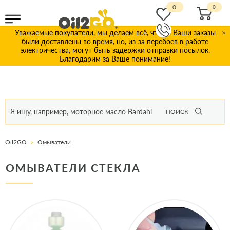
0
Уважаемые покупатели, мы делаем всё, чтобы Ваши заказы
×
были доставлены во время, но, из-за перебоев в работе
электричества, могут быть задержки отправки посылок.
Благодарим за Ваше понимание!
ПОИСК
Oil2GO
Омыватели
ОМЫВАТЕЛИ СТЕКЛА