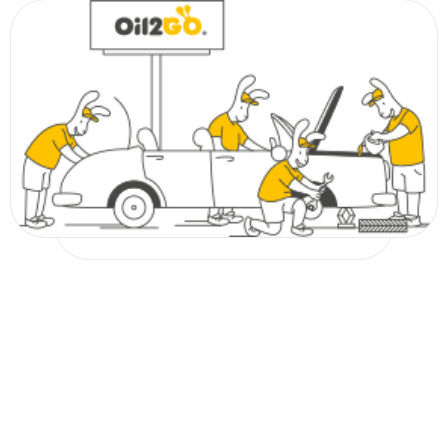
Oil2Go вы сможете найти омыватели стекла следующих видов:
Летние. Такая жидкость не оставляет разводов и фактически не
образует пену при использовании. При этом, в отличие от обычной
воды, она легко справится даже со сложными загрязнениями и не
оставит на форсунках стеклоомывателя соляных отложений. В основе
таких сервисных жидкостей этиловый спирт, который моментально
выветривается и не оставляет неприятного запаха.
Зимние. Про такой стеклоомыватель еще говорят «незамерзайка»
потому, что он может использоваться при минусовых температурах (от
-20 до -80 градусов). Как правило, у таких сервисных жидкостей
изопропиловая основа. Учитывая то, что у нее тяжелый запах,
производители стараются маскировать его большим количеством
ароматизатора.
Кроме того, у нас есть всесезонные омыватели стекла, которые могут
использоваться в любое время года.
Как выбрать?