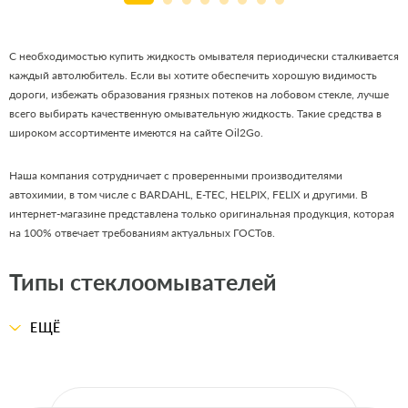
С необходимостью купить жидкость омывателя периодически сталкивается
каждый автолюбитель. Если вы хотите обеспечить хорошую видимость
дороги, избежать образования грязных потеков на лобовом стекле, лучше
всего выбирать качественную омывательную жидкость. Такие средства в
широком ассортименте имеются на сайте Oil2Go.
Наша компания сотрудничает с проверенными производителями
автохимии, в том числе с BARDAHL, E-TEC, HELPIX, FELIX и другими. В
интернет-магазине представлена только оригинальная продукция, которая
на 100% отвечает требованиям актуальных ГОСТов.
Типы стеклоомывателей
Просмотрите наш электронный каталог, чтобы купить подходящий
ЕЩЁ
омыватель стекол авто. Есть продукция бельгийского, болгарского и
украинского производства. Жидкость для бачка омывателя идет в
различных емкостях (от 250 мл до 4 литров). Все позиции даны с
подробным описанием, указанием актуальной цены и характеристик. На