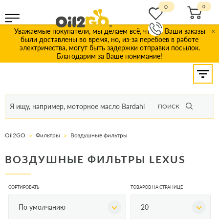
0
Уважаемые покупатели, мы делаем всё, чтобы Ваши заказы
×
были доставлены во время, но, из-за перебоев в работе
электричества, могут быть задержки отправки посылок.
Благодарим за Ваше понимание!
ПОИСК
Oil2GO
Фильтры
Воздушные фильтры
ВОЗДУШНЫЕ ФИЛЬТРЫ LEXUS
СОРТИРОВАТЬ
ТОВАРОВ НА СТРАНИЦЕ
По умолчанию
20