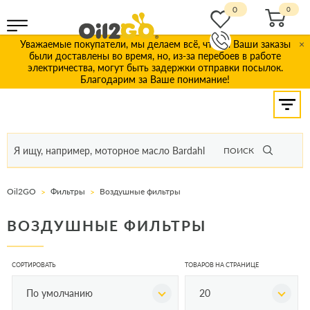
0
Уважаемые покупатели, мы делаем всё, чтобы Ваши заказы
×
были доставлены во время, но, из-за перебоев в работе
электричества, могут быть задержки отправки посылок.
Благодарим за Ваше понимание!
ПОИСК
Oil2GO
Фильтры
Воздушные фильтры
ВОЗДУШНЫЕ ФИЛЬТРЫ
СОРТИРОВАТЬ
ТОВАРОВ НА СТРАНИЦЕ
По умолчанию
20