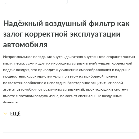
Надёжный воздушный фильтр как
залог корректной эксплуатации
автомобиля
Непроизвольное попадание внутрь двигателя внутреннего сгорания частиц
пыли, песка, сажи и других инородных загрязнителей мешает корректной
подаче воздуха, что приводит к ухудшению смесеобразования и падению
мощностных характеристик узла, при этом на приборной панели
появляется сообщение о неполадке. Всесторонне защитить силовой
агрегат автомобиля от различных загрязнений, проникающих в систему
вместе с потоком воздуха извне, помогают специальные воздушные
фильтры.
ЕЩЁ
Интернет-магазин OIL2GO реализует качественные фильтрующие элементы
по ценам ниже среднерыночных, обеспечивая оперативную доставку
заказов во все регионы Украины. В наличии имеются воздушные фильтры
для авто широкого модельного ряда, а также коммерческой и