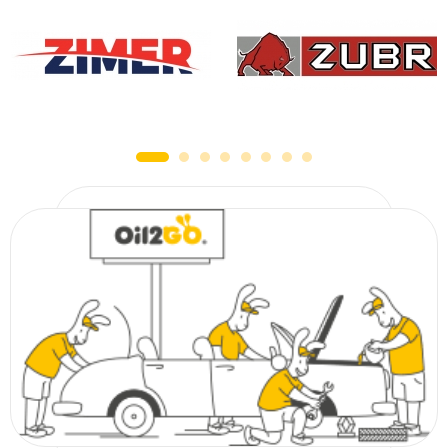
сельскохозяйственной техники. Мы работаем с проверенными брендами
(AURORA, E-TEC, MANNOL, SMARTEX и т. д.), которые хорошо себя
зарекомендовали среди украинских автолюбителей. Просмотрите наш
товарный каталог, если вам необходим цилиндрический, панельный или
какой-либо другой вариант фильтра.
Важность своевременной замены
По техническому регламенту фильтрующий элемент подлежит замене через
каждые 20–30 тысяч километров пробега, но, как правило, его меняют
одновременно с моторным маслом. Воздушные фильтры для автомобилей
можно поменять как на СТО, так и самостоятельно. Сделать это просто,
необходимо лишь правильно извлечь отработанное изделие, а после
выполнения работы — проверить прочность закрытия крышки корпуса.
От своевременности данной манипуляции зависит бесперебойность
эксплуатации автотранспорта, так как качественное очищение воздушных
масс сокращает загрязнение топливных форсунок, способствует
оптимизации расхода топлива, снижает риск поломки двигателя и смежных
механизмов. Стоит отметить, что несвоевременная смена данного
расходного материала может пагубно отразиться на здоровье водителя, в