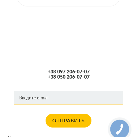
особенности, если он аллергик.
Чтобы подобрать и купить подходящий воздушный фильтр, автомобилисту
следует учесть тип кузова, год выпуска и марку машины. Также стоит
принять во внимание vin-код, так как это самый простой способ, который
минимизирует вероятность ошибки. При необходимости наши менеджеры
окажут квалифицированное содействие и помогут определиться с верным
решением среди предложенного на сайте ассортимента автозапчастей. К
другим преимуществам сотрудничества с OIL2GO можно отнести:
+38 097 206-07-07
Комплексный выбор воздушных фильтров от ведущих производителей.
+38 050 206-07-07
Вы можете самостоятельно убедиться в этом, просмотрев
ассортиментный ряд.
Доступная стоимость. Каждый посетитель сайта сможет без труда
подобрать необходимый автотовар, оптимальный по соотношению
цена/ качество.
ОТПРАВИТЬ
Наличие сертификатов соответствия на всю продуктовую линейку. Мы
предлагаем только оригинальную продукцию либо сертифицированные