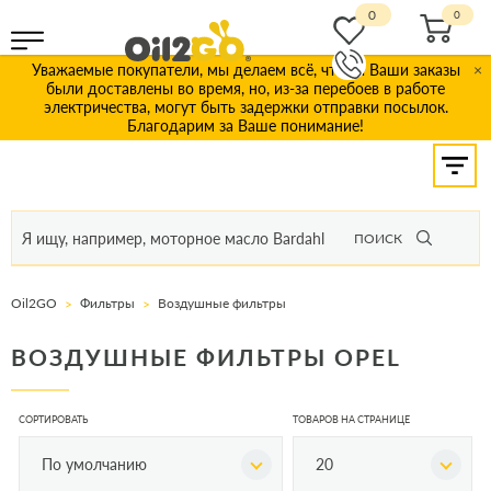
0
Уважаемые покупатели, мы делаем всё, чтобы Ваши заказы
×
были доставлены во время, но, из-за перебоев в работе
электричества, могут быть задержки отправки посылок.
Благодарим за Ваше понимание!
ПОИСК
Oil2GO
Фильтры
Воздушные фильтры
ВОЗДУШНЫЕ ФИЛЬТРЫ OPEL
СОРТИРОВАТЬ
ТОВАРОВ НА СТРАНИЦЕ
По умолчанию
20