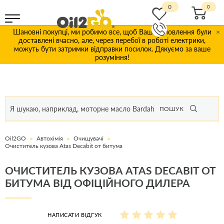
0
Шановні покупці, ми робимо все, щоб Ваші замовлення були
×
доставлені вчасно, але, через перебої в роботі електрики,
можуть бути затримки відправки посилок. Дякуємо за ваше
розуміння!
ПОШУК
Oil2GO
Автохімія
Очищувачі
Очиститель кузова Atas Decabit от битума
ОЧИСТИТЕЛЬ КУЗОВА ATAS DECABIT ОТ
БИТУМА ВІД ОФІЦІЙНОГО ДИЛЕРА
НАПИСАТИ ВІДГУК