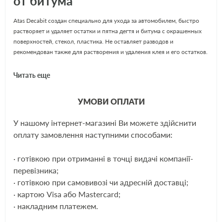
от битума
Atas Decabit создан специально для ухода за автомобилем, быстро
растворяет и удаляет остатки и пятна дегтя и битума с окрашенных
поверхностей, стекол, пластика. Не оставляет разводов и
рекомендован также для растворения и удаления клея и его остатков.
Читать еще
Decabit (Atas) - универсальный очиститель от битумных пятен,
гудрона, остатков скотча.Данное средство разъедает выше указанные
загрязнения оно не вливает на лакокрасочную поверхность
УМОВИ ОПЛАТИ
автомобиля, безопасно также для виниловых, резиновых,
пластиковых и стеклянных покрытий. Удобная и простая упаковка
У нашому інтернет-магазині Ви можете здійснити
очистителя Decabit (Atas) - жидкий спрей. Такой очиститель должен
ЩЕ
оплату замовлення наступними способами:
быть у любого автолюбителя всегда под рукой. Не смотря на жидкий
вид данное средство хорошо удерживается на вертикальных
· готівкою при отриманні в точці видачі компанії-
поверхностях, тем самым максимально долго воздействует на
загрязнённый участок автомобиля.
перевізника;
· готівкою при самовивозі чи адресній доставці;
Способ применения Atas Decabit:
· картою Visa або Mastercard;
· накладним платежем.