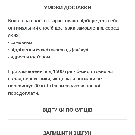
УМОВИ ДОСТАВКИ
Распылить небольшое количество средства на поверхность с
расстояния 20 см, оставить на некоторое время и, не втирая, удалить
Кожен наш клієнт гарантовано підбере для себе
остатки мягкой тканью. Помыть поверхность обычным
оптимальний спосіб доставки замовлення, серед
автошампунем.
яких:
· самовивіз;
· відділення
Нової поштои, Делівері;
Инструкция по использованию Decabit:
· адресна кур'єром.
При замовленні від 1500 грн - безкоштовно на
1. Хорошо встряхните флакон
склад перевізника, якщо вага посилки не
2. Нанесите небольшое количество средства на кузов автомобиля
перевищує 30 кг і тільки за умови повної
3. Протрите обработанный участок чистой тканью.
передоплати.
Предупреждение
: Не применять на нагретых поверхностях.
ВІДГУКИ ПОКУПЦІВ
ЗАЛИШИТИ ВІДГУК