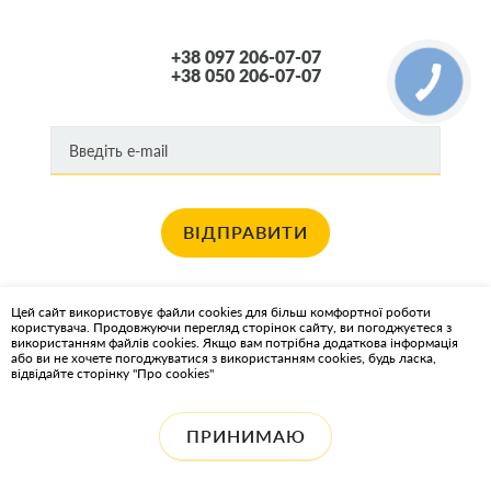
+38 097 206-07-07
+38 050 206-07-07
ВІДПРАВИТИ
Хочете отримувати новини про останні спец пропозиції та акції?
Цей сайт використовує файли cookies для більш комфортної роботи
користувача. Продовжуючи перегляд сторінок сайту, ви погоджуєтеся з
КАРТА САЙТА
використанням файлів cookies. Якщо вам потрібна додаткова інформація
або ви не хочете погоджуватися з використанням cookies, будь ласка,
відвідайте сторінку "Про cookies"
ІНТЕРНЕТ-МАГАЗИН OIL2GO - МАСТИЛЬНІ МАТЕРІАЛИ ТА
ОХОЛОДЖУЮЧІ РІДИНИ
ПРИНИМАЮ