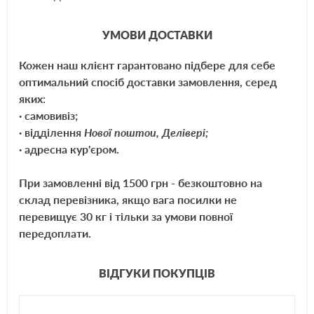
Предупреждает повторное загрязнение благодаря
УМОВИ ДОСТАВКИ
антистатическим свойствам.
Кожен наш клієнт гарантовано підбере для себе
Применение Mannol 9931Textile foam:
оптимальний спосіб доставки замовлення, серед
яких:
пропылесосьте предварительно обивку салона;
· самовивіз;
· відділення
Нової поштои, Делівері;
встряхнув баллон, нанесите пенный очиститель на места
· адресна кур'єром.
загрязнения;
При замовленні від 1500 грн - безкоштовно на
тщательно вотрите его в поверхность обивки с помощью губки и
склад перевізника, якщо вага посилки не
оставьте на 2 часа;
перевищує 30 кг і тільки за умови повної
передоплати.
повторно пропылесосьте обработанную поверхность.
ВІДГУКИ ПОКУПЦІВ