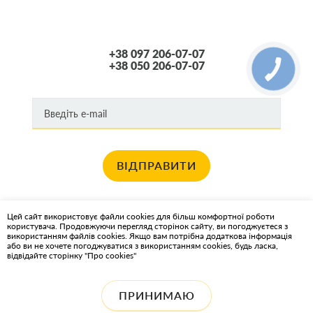
+38 097 206-07-07
+38 050 206-07-07
ВІДПРАВИТИ
Хочете отримувати новини про останні спец пропозиції та акції?
Цей сайт використовує файли cookies для більш комфортної роботи
користувача. Продовжуючи перегляд сторінок сайту, ви погоджуєтеся з
КАРТА САЙТА
використанням файлів cookies. Якщо вам потрібна додаткова інформація
або ви не хочете погоджуватися з використанням cookies, будь ласка,
відвідайте сторінку "Про cookies"
ІНТЕРНЕТ-МАГАЗИН OIL2GO - МАСТИЛЬНІ МАТЕРІАЛИ ТА
ОХОЛОДЖУЮЧІ РІДИНИ
ПРИНИМАЮ