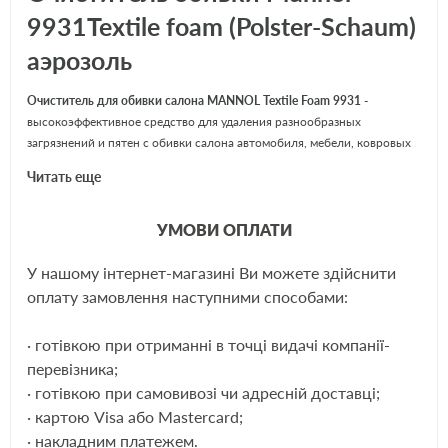
9931Textile foam (Polster-Schaum)
аэрозоль
Очиститель для обивки салона MANNOL Textile Foam 9931
-
высокоэффективное средство для удаления разнообразных
загрязнений и пятен с обивки салона автомобиля, мебели, ковровых
покрытий, тканей и т.д.
Читать еще
УМОВИ ОПЛАТИ
Характеристики Mannol 9931Textile
foam:
У нашому інтернет-магазині Ви можете здійснити
ЩЕ
оплату замовлення наступними способами:
Возвращает естественный цвет.
· готівкою при отриманні в точці видачі компанії-
Восстанавливает внешний вид тканей и ковровых материалов,
перевізника;
поднимает ворс.
· готівкою при самовивозі чи адресній доставці;
· картою Visa або Mastercard;
Устраняет неприятные запахи и освежает воздух в салоне
· накладним платежем.
автомобиля.