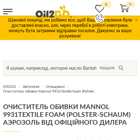
0
Шановні покупці, ми робимо все, щоб Ваші замовлення були
×
доставлені вчасно, але, через перебої в роботі електрики,
можуть бути затримки відправки посилок. Дякуємо за ваше
розуміння!
ПОШУК
Oil2GO
Автохімія
Очищувачі
Очиститель обивки Mannol 9931Textile foam (Polster-Schaum) аэрозоль
ОЧИСТИТЕЛЬ ОБИВКИ MANNOL
9931TEXTILE FOAM (POLSTER-SCHAUM)
АЭРОЗОЛЬ ВІД ОФІЦІЙНОГО ДИЛЕРА