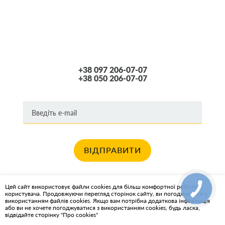
+38 097 206-07-07
+38 050 206-07-07
ВІДПРАВИТИ
Хочете отримувати новини про останні спец пропозиції та акції?
Цей сайт використовує файли cookies для більш комфортної роботи
користувача. Продовжуючи перегляд сторінок сайту, ви погоджуєтеся з
КАРТА САЙТА
використанням файлів cookies. Якщо вам потрібна додаткова інформація
або ви не хочете погоджуватися з використанням cookies, будь ласка,
відвідайте сторінку "Про cookies"
ІНТЕРНЕТ-МАГАЗИН OIL2GO - МАСТИЛЬНІ МАТЕРІАЛИ ТА