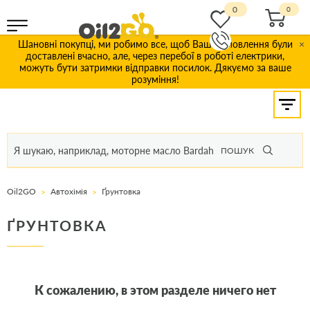
0
Шановні покупці, ми робимо все, щоб Ваші замовлення були
×
доставлені вчасно, але, через перебої в роботі електрики,
можуть бути затримки відправки посилок. Дякуємо за ваше
розуміння!
ПОШУК
Oil2GO
Автохімія
Ґрунтовка
ҐРУНТОВКА
К сожалению, в этом разделе ничего нет