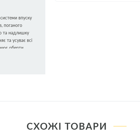
 системи впуску
в, поганого
го та надлишку
яє та усуває всі
внює оберти
нижує витрати
 зовнішній
ин, потім
СХОЖІ ТОВАРИ
и двигун,
ани, сопла,