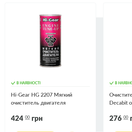
витратомір повітря, пластини впускного клапана, доки всі з
будуть усунені. Збільшити оберти, щоб запобігти зупинці дв
підходить для чищення електричних компонентів.
В НАЯВНОСТІ
В НАЯВН
Hi-Gear HG 2207 Мягкий
Очистите
очиститель двигателя
Decabit 
424
грн
276
00
00