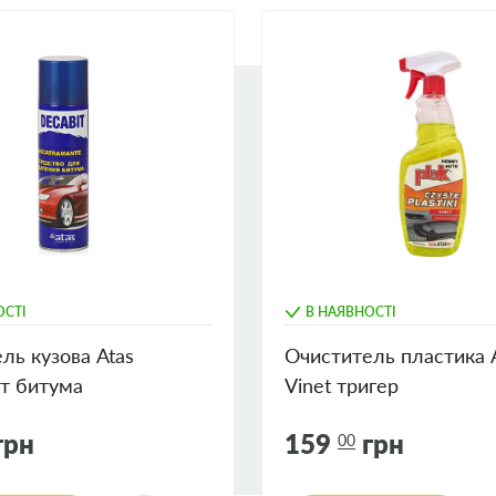
абруднення не
игуна. Не
ОСТІ
В НАЯВНОСТІ
ль кузова Atas
Очиститель пластика 
от битума
Vinet тригер
грн
159
грн
00