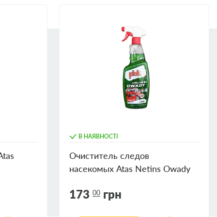
В НАЯВНОСТІ
Atas
Очиститель следов
насекомых Atas Netins Owady
тригер
173
грн
00