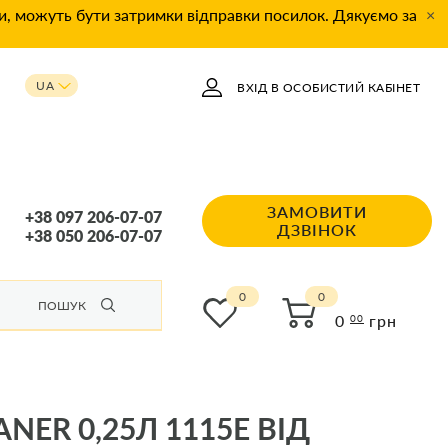
ки, можуть бути затримки відправки посилок. Дякуємо за
×
UA
ВХІД В ОСОБИСТИЙ КАБІНЕТ
RU
ЗАМОВИТИ
+38 097 206-07-07
ДЗВІНОК
+38 050 206-07-07
0
ПОШУК
0
грн
00
ER 0,25Л 1115E ВІД