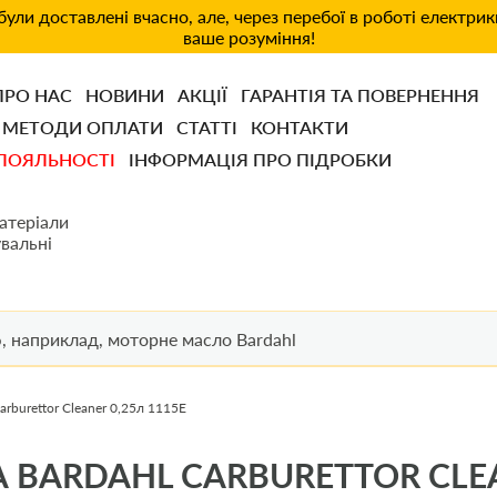
ули доставлені вчасно, але, через перебої в роботі електри
ваше розуміння!
ПРО НАС
НОВИНИ
АКЦІЇ
ГАРАНТІЯ ТА ПОВЕРНЕННЯ
МЕТОДИ ОПЛАТИ
СТАТТІ
КОНТАКТИ
ЛОЯЛЬНОСТІ
ІНФОРМАЦІЯ ПРО ПІДРОБКИ
атеріали
вальні
burettor Cleaner 0,25л 1115E
BARDAHL CARBURETTOR CLEAN