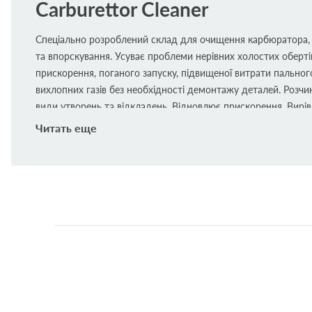
Carburettor Cleaner
Спеціально розроблений склад для очищення карбюратора,
та впорскування. Усуває проблеми нерівних холостих оберті
прискорення, поганого запуску, підвищеної витрати пально
вихлопних газів без необхідності демонтажу деталей. Розчин
види утворень та відкладень. Відновлює прискорення. Вирі
холостого ходу. Відновлює потужність та прийомистість. З
Читать еще
пального. Забирає чорний дим і зменшує шкідливі вихлопи.
Зовнішнє очищення:
вимкнути двигун, розпилити очисник на
частині карбюратора, дати попрацювати протягом двох хвил
очистити стисненим повітрям перед запуском двигуна.
Внутрішнє очищення:
видалити повітряний фільтр, запустит
розпилити очисник через впускний клапан на дросельні клап