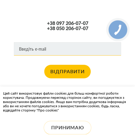
+38 097 206-07-07
+38 050 206-07-07
ВІДПРАВИТИ
Хочете отримувати новини про останні спец пропозиції та акції?
Цей сайт використовує файли cookies для більш комфортної роботи
користувача. Продовжуючи перегляд сторінок сайту, ви погоджуєтеся з
КАРТА САЙТА
використанням файлів cookies. Якщо вам потрібна додаткова інформація
або ви не хочете погоджуватися з використанням cookies, будь ласка,
відвідайте сторінку "Про cookies"
ІНТЕРНЕТ-МАГАЗИН OIL2GO - МАСТИЛЬНІ МАТЕРІАЛИ ТА
ОХОЛОДЖУЮЧІ РІДИНИ
ПРИНИМАЮ