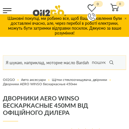
0
Шановні покупці, ми робимо все, щоб Ваші замовлення були
×
доставлені вчасно, але, через перебої в роботі електрики,
можуть бути затримки відправки посилок. Дякуємо за ваше
розуміння!
ПОШУК
Oil2GO
Авто аксесуари
Щітки стеклоочищувача, двірники
Дворники AERO WINSO бескаркасные 450мм
ДВОРНИКИ AERO WINSO
БЕСКАРКАСНЫЕ 450ММ ВІД
ОФІЦІЙНОГО ДИЛЕРА