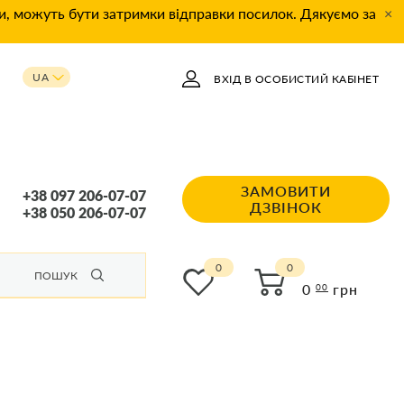
ки, можуть бути затримки відправки посилок. Дякуємо за
×
UA
ВХІД В ОСОБИСТИЙ КАБІНЕТ
RU
ЗАМОВИТИ
+38 097 206-07-07
ДЗВІНОК
+38 050 206-07-07
0
ПОШУК
0
грн
00