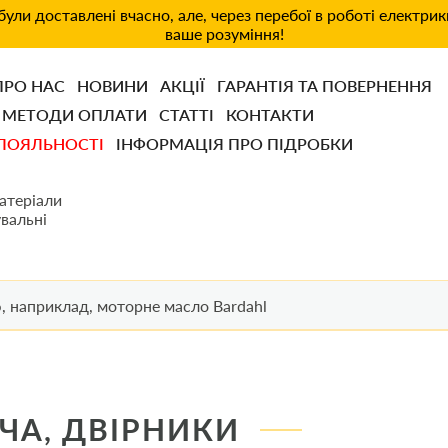
ули доставлені вчасно, але, через перебої в роботі електри
ваше розуміння!
ПРО НАС
НОВИНИ
АКЦІЇ
ГАРАНТІЯ ТА ПОВЕРНЕННЯ
МЕТОДИ ОПЛАТИ
СТАТТІ
КОНТАКТИ
ЛОЯЛЬНОСТІ
ІНФОРМАЦІЯ ПРО ПІДРОБКИ
атеріали
вальні
ЧА, ДВІРНИКИ