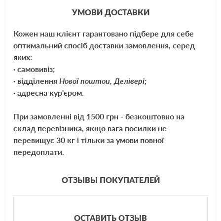
Надежные специальные присадки, которые есть в составе антифриза
УМОВИ ДОСТАВКИ
обеспечивают хорошую смазку системы охлаждения, предотвращают
рассыхание и изменение структуры резиновых и пластиковых
Кожен наш клієнт гарантовано підбере для себе
элементов (уплотнители и т.д.), чем способствуют продлению срока
оптимальний спосіб доставки замовлення, серед
их полезного действия.
яких:
· самовивіз;
Допуск VW: VW TL 774-D
· відділення
Нової поштои, Делівері;
· адресна кур'єром.
<product_id id="16863">
При замовленні від 1500 грн - безкоштовно на
склад перевізника, якщо вага посилки не
перевищує 30 кг і тільки за умови повної
передоплати.
ОТЗЫВЫ ПОКУПАТЕЛЕЙ
ОСТАВИТЬ ОТЗЫВ