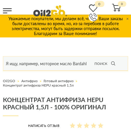
0
Уважаемые покупатели, мы делаем всё, чтобы Ваши заказы
×
были доставлены во время, но, из-за перебоев в работе
электричества, могут быть задержки отправки посылок.
Благодарим за Ваше понимание!
ПОИСК
Oil2GO
Антифриз
Готовый антифриз
Концентрат антифриза HEPU красный 1,5л
КОНЦЕНТРАТ АНТИФРИЗА HEPU
КРАСНЫЙ 1,5Л - 100% ОРИГИНАЛ
НАПИСАТЬ ОТЗЫВ