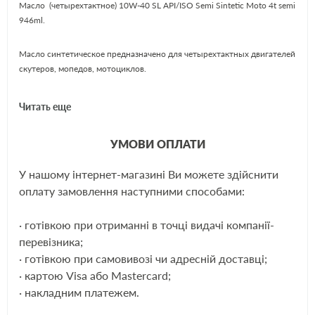
Масло (четырехтактное) 10W-40 SL API/ISO Semi Sintetic Moto 4t semi
946ml.
Масло синтетическое предназначено для четырехтактных двигателей
скутеров, мопедов, мотоциклов.
Читать еще
УМОВИ ОПЛАТИ
У нашому інтернет-магазині Ви можете здійснити
оплату замовлення наступними способами:
· готівкою при отриманні в точці видачі компанії-
перевізника;
· готівкою при самовивозі чи адресній доставці;
· картою Visa або Mastercard;
· накладним платежем.