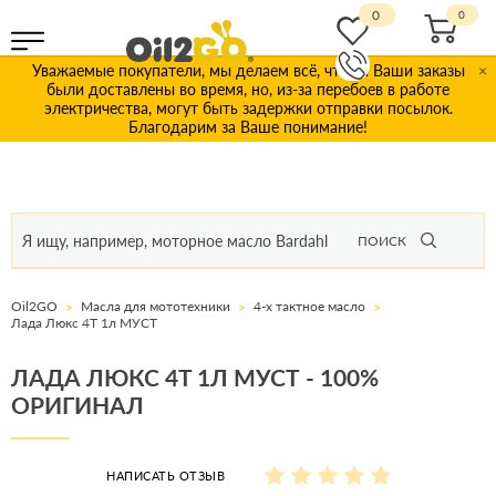
0
Уважаемые покупатели, мы делаем всё, чтобы Ваши заказы
×
были доставлены во время, но, из-за перебоев в работе
электричества, могут быть задержки отправки посылок.
Благодарим за Ваше понимание!
ПОИСК
Oil2GO
Масла для мототехники
4-х тактное масло
Лада Люкс 4T 1л МУСТ
ЛАДА ЛЮКС 4T 1Л МУСТ - 100%
ОРИГИНАЛ
НАПИСАТЬ ОТЗЫВ