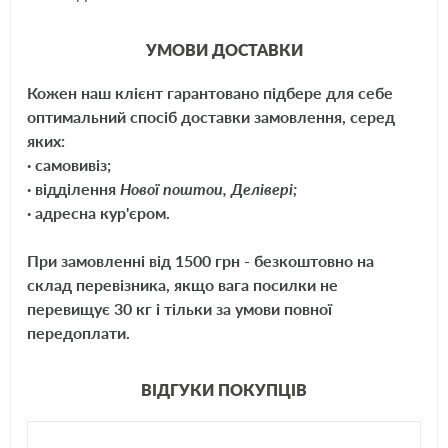
аккумуляторов, необходимо завести авто с заряженной батареей и
дать ей поработать несколько минут, затем можно заводить второй
УМОВИ ДОСТАВКИ
автомобиль и отключать провода прикуривания.
Кожен наш клієнт гарантовано підбере для себе
оптимальний спосіб доставки замовлення, серед
яких:
· самовивіз;
· відділення
Нової поштои, Делівері;
· адресна кур'єром.
При замовленні від 1500 грн - безкоштовно на
склад перевізника, якщо вага посилки не
перевищує 30 кг і тільки за умови повної
передоплати.
ВІДГУКИ ПОКУПЦІВ