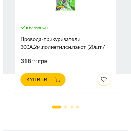
В НАЯВНОСТІ
Провода-прикуриватели
300А,2м,полиэтилен.пакет (20шт./
ящ.)
318
грн
00
КУПИТИ