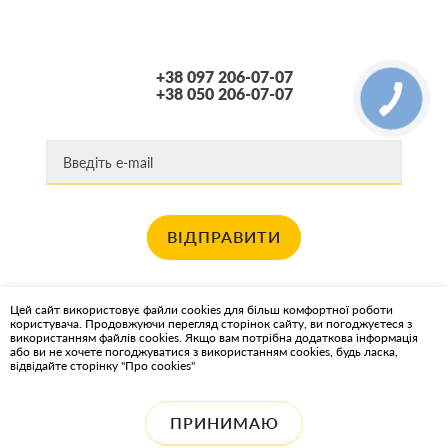
+38 097 206-07-07
+38 050 206-07-07
ВІДПРАВИТИ
Хочете отримувати новини про останні спец пропозиції та акції?
Цей сайт використовує файли cookies для більш комфортної роботи
користувача. Продовжуючи перегляд сторінок сайту, ви погоджуєтеся з
КАРТА САЙТА
використанням файлів cookies. Якщо вам потрібна додаткова інформація
або ви не хочете погоджуватися з використанням cookies, будь ласка,
відвідайте сторінку "Про cookies"
ІНТЕРНЕТ-МАГАЗИН OIL2GO - МАСТИЛЬНІ МАТЕРІАЛИ ТА
ОХОЛОДЖУЮЧІ РІДИНИ
ПРИНИМАЮ