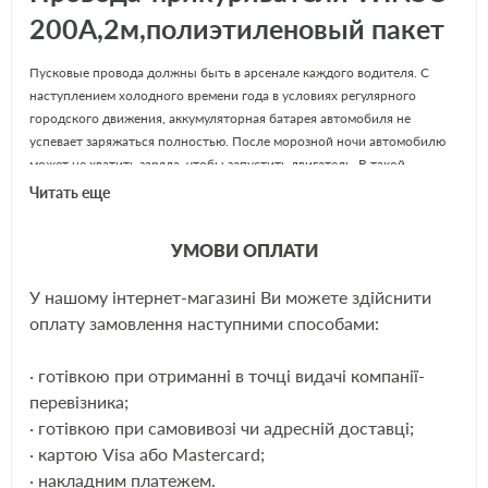
200А,2м,полиэтиленовый пакет
Пусковые провода должны быть в арсенале каждого водителя. С
наступлением холодного времени года в условиях регулярного
городского движения, аккумуляторная батарея автомобиля не
успевает заряжаться полностью. После морозной ночи автомобилю
может не хватить заряда, чтобы запустить двигатель. В такой
ситуации можно прибегнуть к экстренной помощи старт-кабеля,
Читать еще
чтобы добраться до места, где можно произвести необходимую
зарядку.
УМОВИ ОПЛАТИ
Пусковой провод Winso 138200 подойдет для использования на
современных малолитражных автомобилях оснащенных
У нашому інтернет-магазині Ви можете здійснити
бензиновыми двигателями. Длины кабеля хватит для комфортного
ЩЕ
оплату замовлення наступними способами:
монтажа. Данный набор проводов для прикуривания имеет
изоляционный слой, который устойчив к длительному воздействию
отрицательных температур воздуха, он сохраняет свою мягкость и
· готівкою при отриманні в точці видачі компанії-
эластичность при -40°С. Ручки клемных зажимов также имеют
перевізника;
изоляционный слой, для безопасного использования.
· готівкою при самовивозі чи адресній доставці;
При подключении пусковых проводов обязательно соблюдайте
· картою Visa або Mastercard;
полярность, в противном случае пострадает бортовая сеть
· накладним платежем.
автомобиля. После закрепления крокодилов на клеммах