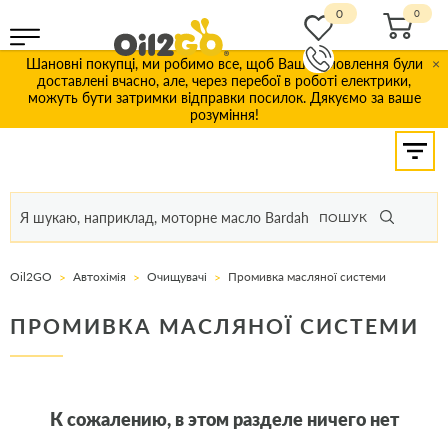
0
Шановні покупці, ми робимо все, щоб Ваші замовлення були
×
доставлені вчасно, але, через перебої в роботі електрики,
можуть бути затримки відправки посилок. Дякуємо за ваше
розуміння!
ПОШУК
Oil2GO
Автохімія
Очищувачі
Промивка масляної системи
ПРОМИВКА МАСЛЯНОЇ СИСТЕМИ
К сожалению, в этом разделе ничего нет