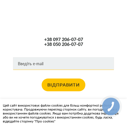
+38 097 206-07-07
+38 050 206-07-07
ВІДПРАВИТИ
Хочете отримувати новини про останні спец пропозиції та акції?
Цей сайт використовує файли cookies для більш комфортної роботи
користувача. Продовжуючи перегляд сторінок сайту, ви погоджуєтеся з
КАРТА САЙТА
використанням файлів cookies. Якщо вам потрібна додаткова інформація
або ви не хочете погоджуватися з використанням cookies, будь ласка,
відвідайте сторінку "Про cookies"
ІНТЕРНЕТ-МАГАЗИН OIL2GO - МАСТИЛЬНІ МАТЕРІАЛИ ТА