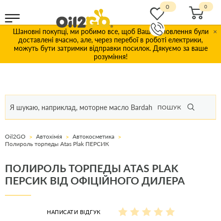
0
Шановні покупці, ми робимо все, щоб Ваші замовлення були
×
доставлені вчасно, але, через перебої в роботі електрики,
можуть бути затримки відправки посилок. Дякуємо за ваше
розуміння!
ПОШУК
Oil2GO
Автохімія
Автокосметика
Полироль торпеды Atas Plak ПЕРСИК
ПОЛИРОЛЬ ТОРПЕДЫ ATAS PLAK
ПЕРСИК ВІД ОФІЦІЙНОГО ДИЛЕРА
НАПИСАТИ ВІДГУК