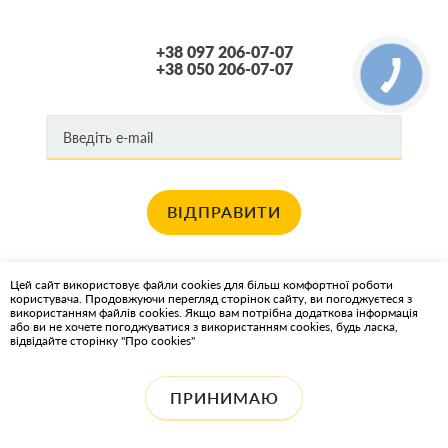
+38 097 206-07-07
+38 050 206-07-07
ВІДПРАВИТИ
Хочете отримувати новини про останні спец пропозиції та акції?
Цей сайт використовує файли cookies для більш комфортної роботи
користувача. Продовжуючи перегляд сторінок сайту, ви погоджуєтеся з
КАРТА САЙТА
використанням файлів cookies. Якщо вам потрібна додаткова інформація
або ви не хочете погоджуватися з використанням cookies, будь ласка,
відвідайте сторінку "Про cookies"
ІНТЕРНЕТ-МАГАЗИН OIL2GO - МАСТИЛЬНІ МАТЕРІАЛИ ТА
ОХОЛОДЖУЮЧІ РІДИНИ
ПРИНИМАЮ