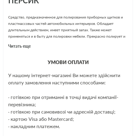
ПЕРСИК
Средство, предназначенное для полирования приборных щитков и
пластмассовых частей автомобильных интерьеров. Обладает
длительным действием, имеет приятный запах. Также может
применяться и в быту для полировки мебели. Прекрасно полирует и
защищает. Экологически безопасно.
Читать еще
УМОВИ ОПЛАТИ
Способ применения Atas Plak:
У нашому інтернет-магазині Ви можете здійснити
распылить на обрабатываемую поверхность, отполировать до блеска
ЩЕ
оплату замовлення наступними способами:
сухой, мягкой тканью.
· готівкою при отриманні в точці видачі компанії-
перевізника;
· готівкою при самовивозі чи адресній доставці;
· картою Visa або Mastercard;
· накладним платежем.