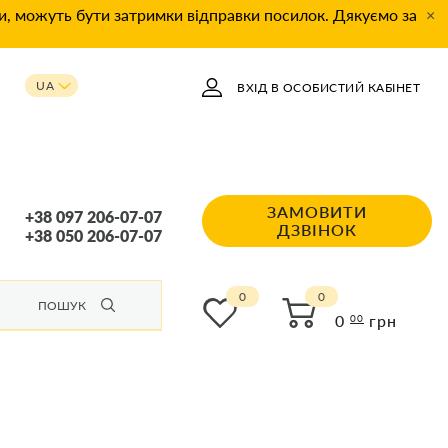
ки, можуть бути затримки відправки посилок. Дякуємо за
×
UA
ВХІД В ОСОБИСТИЙ КАБІНЕТ
RU
ЗАМОВИТИ
+38 097 206-07-07
ДЗВІНОК
+38 050 206-07-07
0
ПОШУК
0
грн
00