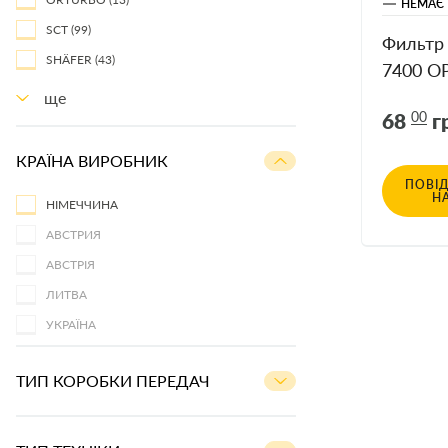
НЕМАЄ 
SCT
(99)
Фильтр
SHÄFER
(43)
7400 OP
RENAULT
ще
68
00
г
КРАЇНА ВИРОБНИК
ПОВІ
Н
НІМЕЧЧИНА
АВСТРИЯ
АВСТРІЯ
ЛИТВА
УКРАЇНА
ТИП КОРОБКИ ПЕРЕДАЧ