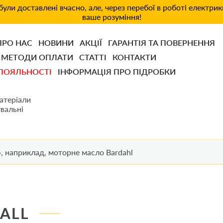
ули доставлені вчасно, але, через перебої в роботі електри
ваше розуміння!
ПРО НАС
НОВИНИ
АКЦІЇ
ГАРАНТІЯ ТА ПОВЕРНЕННЯ
МЕТОДИ ОПЛАТИ
СТАТТІ
КОНТАКТИ
ЛОЯЛЬНОСТІ
ІНФОРМАЦІЯ ПРО ПІДРОБКИ
атеріали
вальні
ALL