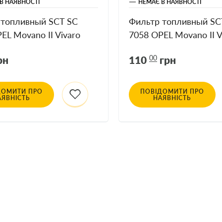
В НАЯВНОСТІ
НЕМАЄ В НАЯВНОСТІ
 топливный SCT SC
Фильтр топливный SC
EL Movano II Vivaro
7058 OPEL Movano II V
 Master III
RENAULT Master III
рн
110
00
грн
ДОМИТИ ПРО
ПОВІДОМИТИ ПРО
АЯВНІСТЬ
НАЯВНІСТЬ