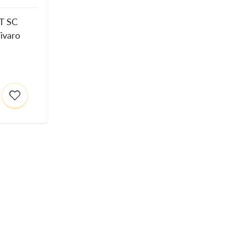
T SC
ivaro