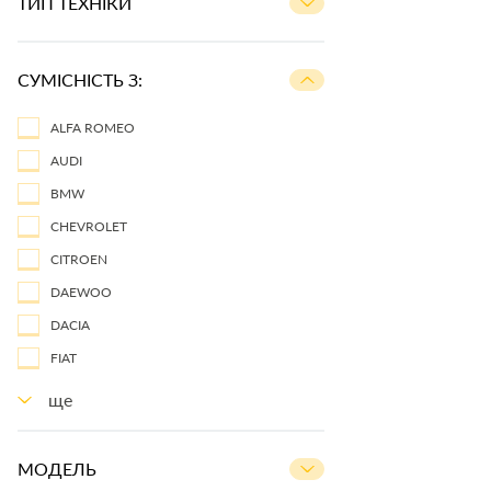
ТИП ТЕХНІКИ
СУМІСНІСТЬ З:
ALFA ROMEO
AUDI
BMW
CHEVROLET
CITROEN
DAEWOO
DACIA
FIAT
ще
МОДЕЛЬ