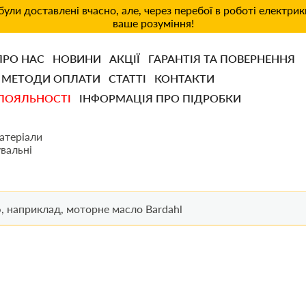
ули доставлені вчасно, але, через перебої в роботі електри
ваше розуміння!
ПРО НАС
НОВИНИ
АКЦІЇ
ГАРАНТІЯ ТА ПОВЕРНЕННЯ
МЕТОДИ ОПЛАТИ
СТАТТІ
КОНТАКТИ
ЛОЯЛЬНОСТІ
ІНФОРМАЦІЯ ПРО ПІДРОБКИ
атеріали
вальні