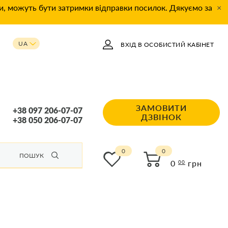
ки, можуть бути затримки відправки посилок. Дякуємо за
×
UA
ВХІД В ОСОБИСТИЙ КАБІНЕТ
RU
ЗАМОВИТИ
+38 097 206-07-07
ДЗВІНОК
+38 050 206-07-07
0
ПОШУК
0
грн
00