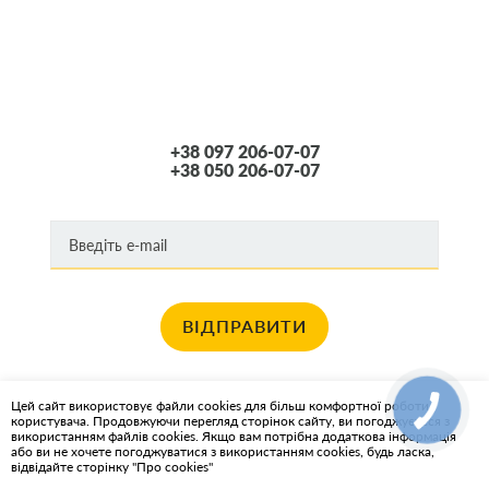
+38 097 206-07-07
+38 050 206-07-07
ВІДПРАВИТИ
Хочете отримувати новини про останні спец пропозиції та акції?
Цей сайт використовує файли cookies для більш комфортної роботи
користувача. Продовжуючи перегляд сторінок сайту, ви погоджуєтеся з
КАРТА САЙТА
використанням файлів cookies. Якщо вам потрібна додаткова інформація
або ви не хочете погоджуватися з використанням cookies, будь ласка,
відвідайте сторінку "Про cookies"
ІНТЕРНЕТ-МАГАЗИН OIL2GO - МАСТИЛЬНІ МАТЕРІАЛИ ТА