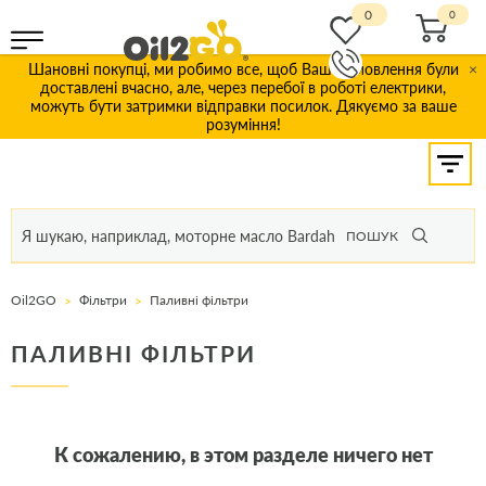
0
Шановні покупці, ми робимо все, щоб Ваші замовлення були
×
доставлені вчасно, але, через перебої в роботі електрики,
можуть бути затримки відправки посилок. Дякуємо за ваше
розуміння!
ПОШУК
Oil2GO
Фільтри
Паливні фільтри
ПАЛИВНІ ФІЛЬТРИ
К сожалению, в этом разделе ничего нет