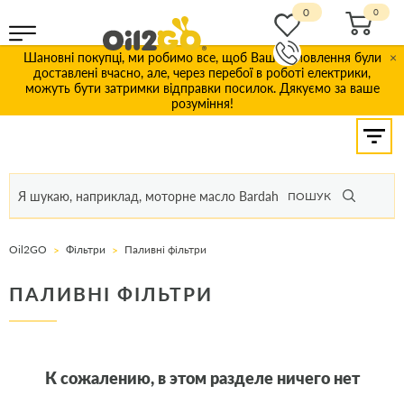
0
Шановні покупці, ми робимо все, щоб Ваші замовлення були
×
доставлені вчасно, але, через перебої в роботі електрики,
можуть бути затримки відправки посилок. Дякуємо за ваше
розуміння!
ПОШУК
Oil2GO
Фільтри
Паливні фільтри
ПАЛИВНІ ФІЛЬТРИ
К сожалению, в этом разделе ничего нет