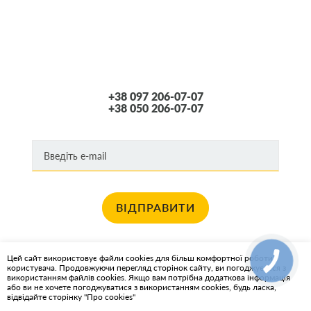
+38 097 206-07-07
+38 050 206-07-07
ВІДПРАВИТИ
Хочете отримувати новини про останні спец пропозиції та акції?
Цей сайт використовує файли cookies для більш комфортної роботи
користувача. Продовжуючи перегляд сторінок сайту, ви погоджуєтеся з
КАРТА САЙТА
використанням файлів cookies. Якщо вам потрібна додаткова інформація
або ви не хочете погоджуватися з використанням cookies, будь ласка,
відвідайте сторінку "Про cookies"
ІНТЕРНЕТ-МАГАЗИН OIL2GO - МАСТИЛЬНІ МАТЕРІАЛИ ТА