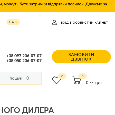
ки, можуть бути затримки відправки посилок. Дякуємо за
×
UA
ВХІД В ОСОБИСТИЙ КАБІНЕТ
RU
ЗАМОВИТИ
+38 097 206-07-07
ДЗВІНОК
+38 050 206-07-07
0
ПОШУК
0
грн
00
ЙНОГО ДИЛЕРА