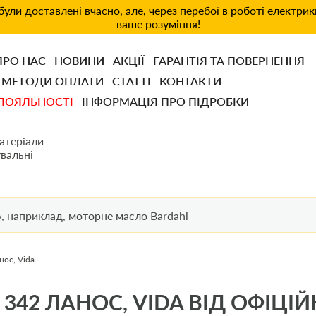
ули доставлені вчасно, але, через перебої в роботі електри
ваше розуміння!
ПРО НАС
НОВИНИ
АКЦІЇ
ГАРАНТІЯ ТА ПОВЕРНЕННЯ
МЕТОДИ ОПЛАТИ
СТАТТІ
КОНТАКТИ
ЛОЯЛЬНОСТІ
ІНФОРМАЦІЯ ПРО ПІДРОБКИ
атеріали
вальні
ос, Vida
342 ЛАНОС, VIDA ВІД ОФІЦІ