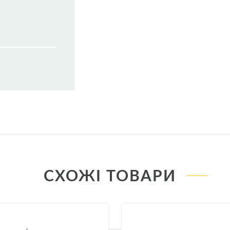
163
8
8
55
60
СХОЖІ ТОВАРИ