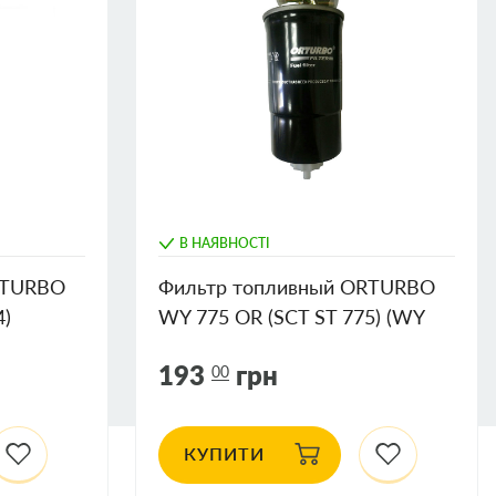
В НАЯВНОСТІ
RTURBO
Фильтр топливный ORTURBO
4)
WY 775 OR (SCT ST 775) (WY
87.176)
193
грн
00
КУПИТИ