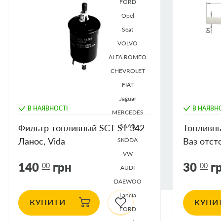
FORD
CHEVROLET
Opel
Seat
DAEWOO
VOLVO
ALFA ROMEO
FIAT
CHEVROLET
FIAT
FORD
Jaguar
В НАЯВНОСТІ
В НАЯВН
MERCEDES
JAGUAR
Фильтр топливный SCT ST 342
SAAB
Топливны
Ланос, Vida
Ваз отст
SKODA
LANCIA
VW
140
грн
30
г
00
00
AUDI
MERCEDES-BENZ
DAEWOO
Lancia
OPEL
КУПИТИ
КУПИ
FORD