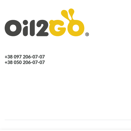
AUDI
FORD
Lancia
Opel
Seat
VOLVO
ALFA ROMEO
+38 097 206-07-07
CHEVROLET
+38 050 206-07-07
FIAT
Jaguar
MERCEDES
SAAB
SKODA
VW
DAEWOO
AUDI