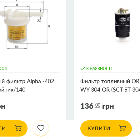
ОСТІ
В НАЯВНОСТІ
й фильтр Alpha -402
Фильтр топливный O
ойник/140
WY 304 OR (SCT ST 30
рн
136
грн
00
ТИ
КУПИТИ