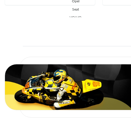
Opel
SAAB
Seat
VOLVO
SEAT
ALFA ROMEO
SKODA
CHEVROLET
FIAT
VOLVO
Jaguar
MERCEDES
VW
SAAB
SKODA
VW
AUDI
DAEWOO
Lancia
DAEWOO
Lancia