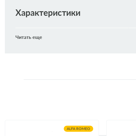
Характеристики
Высота [мм]
Читать еще
Впускн. ? [мм]
Выпускн.-? [мм]
Внешний диаметр [мм]
Наружный диаметр 1 [мм]
Применяемость
ALFA ROMEO
AUDI
ALFA ROMEO