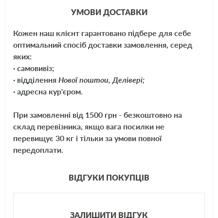
УМОВИ ДОСТАВКИ
CHEVROLET
Кожен наш клієнт гарантовано підбере для себе
DAEWOO
оптимальний спосіб доставки замовлення, серед
яких:
FIAT
· самовивіз;
· відділення
Нової поштои, Делівері;
FORD
· адресна кур'єром.
JAGUAR
При замовленні від 1500 грн - безкоштовно на
склад перевізника, якщо вага посилки не
LANCIA
перевищує 30 кг і тільки за умови повної
передоплати.
MERCEDES-BENZ
OPEL
ВІДГУКИ ПОКУПЦІВ
SAAB
ЗАЛИШИТИ ВІДГУК