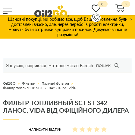
0
Шановні покупці, ми робимо все, щоб Ваші замовлення були
×
доставлені вчасно, але, через перебої в роботі електрики,
можуть бути затримки відправки посилок. Дякуємо за ваше
розуміння!
ПОШУК
Oil2GO
Фільтри
Паливні фільтри
Фильтр топливный SCT ST 342 Ланос, Vida
ФИЛЬТР ТОПЛИВНЫЙ SCT ST 342
ЛАНОС, VIDA ВІД ОФІЦІЙНОГО ДИЛЕРА
НАПИСАТИ ВІДГУК