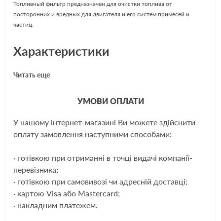
Топливный фильтр предназначен для очистки топлива от
посторонних и вредных для двигателя и его систем примесей и
частиц.
Характеристики
Читать еще
Высота [мм]
163
Впускн. ? [мм]
8
УМОВИ ОПЛАТИ
Выпускн.-? [мм]
8
У нашому інтернет-магазині Ви можете здійснити
Внешний диаметр [мм]
55
ЩЕ
оплату замовлення наступними способами:
Наружный диаметр 1 [мм]
60
· готівкою при отриманні в точці видачі компанії-
Применяемость
перевізника;
· готівкою при самовивозі чи адресній доставці;
ALFA ROMEO
· картою Visa або Mastercard;
· накладним платежем.
AUDI