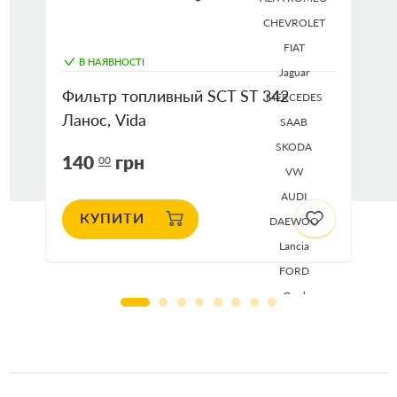
CHEVROLET
FIAT
В НАЯВНОСТІ
Jaguar
Фильтр топливный SCT ST 342
MERCEDES
Ланос, Vida
SAAB
SKODA
140
грн
00
VW
AUDI
КУПИТИ
DAEWOO
Lancia
FORD
Opel
Seat
VOLVO
ALFA ROMEO
CHEVROLET