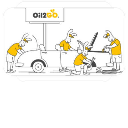
FIAT
Jaguar
MERCEDES
SAAB
SKODA
VW
AUDI
DAEWOO
Lancia
DAEWOO
Lancia
AUDI
FORD
Lancia
Opel
Seat