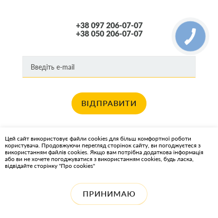
VOLVO
+38 097 206-07-07
ALFA ROMEO
+38 050 206-07-07
CHEVROLET
FIAT
Jaguar
MERCEDES
SAAB
ВІДПРАВИТИ
SKODA
VW
Хочете отримувати новини про останні спец пропозиції та акції?
DAEWOO
Цей сайт використовує файли cookies для більш комфортної роботи
користувача. Продовжуючи перегляд сторінок сайту, ви погоджуєтеся з
КАРТА САЙТА
AUDI
використанням файлів cookies. Якщо вам потрібна додаткова інформація
або ви не хочете погоджуватися з використанням cookies, будь ласка,
FORD
відвідайте сторінку "Про cookies"
ІНТЕРНЕТ-МАГАЗИН OIL2GO - МАСТИЛЬНІ МАТЕРІАЛИ ТА
Lancia
ОХОЛОДЖУЮЧІ РІДИНИ
Opel
ПРИНИМАЮ
Seat
VOLVO