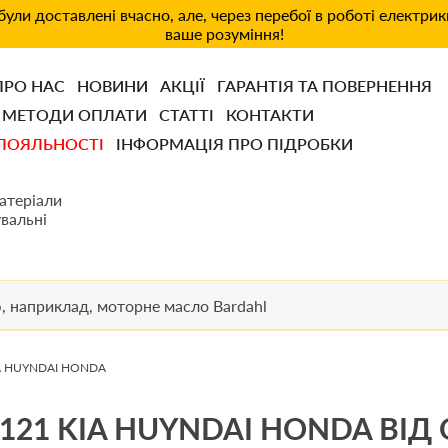
ули доставлені вчасно, але, через перебої в роботі електри
ваше розуміння!
ПРО НАС
НОВИНИ
АКЦІЇ
ГАРАНТІЯ ТА ПОВЕРНЕННЯ
МЕТОДИ ОПЛАТИ
СТАТТІ
КОНТАКТИ
ЛОЯЛЬНОСТІ
ІНФОРМАЦІЯ ПРО ПІДРОБКИ
атеріали
вальні
IA HUYNDAI HONDA
121 KIA HUYNDAI HONDA ВІД