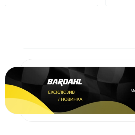
12V
(G4EH)
1.5 i
12V
(G4EK)
1.5 i
16V
(G4ER)
ACCENT
1.5
бензин
седан (LC)
(G4EB)
1.6
(G4ED-
G)
ACCENT
1.3
бензин
седан (X-3)
(G4EH)
1.3
(G4EH)
1.3 i
12V