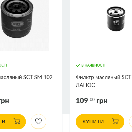
2000/01-
хэтчбек
2002/08-
2000/01-
2000/09-
ОСТІ
В НАЯВНОСТІ
масляный SCT SM 102
Фильтр масляный SCT
2002/12-
ЛАНОС
1994/10-
хэтчбек
грн
109
грн
00
2000/01
ТИ
КУПИТИ