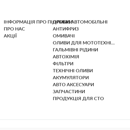
ІНФОРМАЦІЯ ПРО ПІДРОБКИ
ОЛИВИ АВТОМОБІЛЬНІ
ПРО НАС
АНТИФРИЗ
1995/10-
2000/01
АКЦІЇ
ОМИВАЧІ
ОЛИВИ ДЛЯ МОТОТЕХНІКИ
ГАЛЬМІВНІ РІДИНИ
2002/03-
купе
АВТОХІМІЯ
ФІЛЬТРИ
2003/02-
ТЕХНІЧНІ ОЛИВИ
АКУМУЛЯТОРИ
АВТО АКСЕСУАРИ
2002/03-
ЗАПЧАСТИНИ
ПРОДУКЦІЯ ДЛЯ СТО
1998/03-
купе
2002/04
1996/12-
2002/04