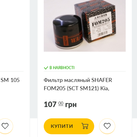
В НАЯВНОСТІ
 SM 105
Фильтр масляный SHAFER
FOM205 (SCT SM121) Kia,
Hyundai, Mazda, MMC, Subaru,
107
грн
00
83-, D=76mm, H=74mm,
M20x1.5
КУПИТИ