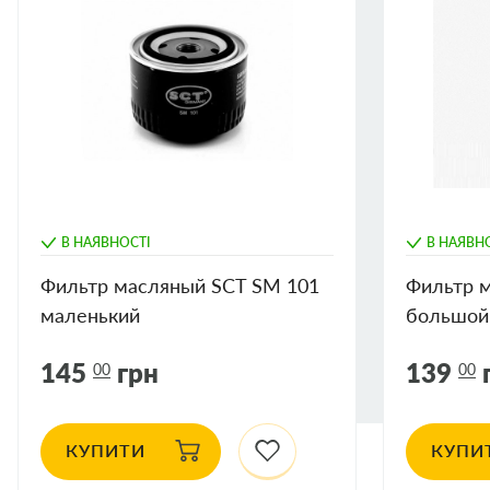
ACCENT (LC)
1.3
бензин
(G4E-A)
1.3
(G4E-A)
1.3
1.5
(G4EB)
1.5
(G4EC-
В НАЯВНОСТІ
В НАЯВН
G)
Фильтр масляный SCT SM 101
Фильтр 
1.6
(G4ED-
маленький
большой
G)
ACCENT (X-
1.3
бензин
145
грн
139
00
00
3)
(G4EH)
1.3
(G4EH)
КУПИТИ
КУПИ
1.3 i