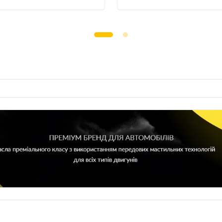
1995/12-
2000/01
2000/01-
седан
2002/12-
1994/10-
седан
2000/01