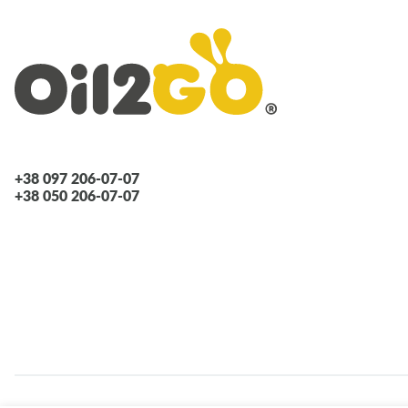
(G4EH)
1.5 i
12V
(G4EK)
1.5 i
16V
(G4ER)
COUPE (GK)
2.0
бензин
(G4GC-
+38 097 206-07-07
G)
+38 050 206-07-07
2.0 GLS
(G4GC-
G)
2.7 V6
(G6BA-
G)
COUPE (RD)
1.6 16V
бензин
(G4GR)
1.6 i
16V