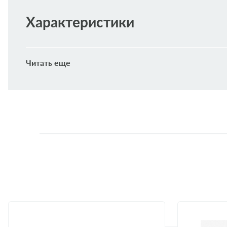
Характеристики
Высота [мм]
79
Читать еще
Размер резьбы
M 20 X 1,5
диаметр 1 (мм)
77
диаметр 2 (мм)
63
Применяемость
HYUNDAI
Модель
Двигатель