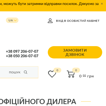
ки, можуть бути затримки відправки посилок. Дякуємо за
×
UA
ВХІД В ОСОБИСТИЙ КАБІНЕТ
RU
ЗАМОВИТИ
+38 097 206-07-07
ДЗВІНОК
+38 050 206-07-07
0
ПОШУК
0
грн
00
 ОФІЦІЙНОГО ДИЛЕРА