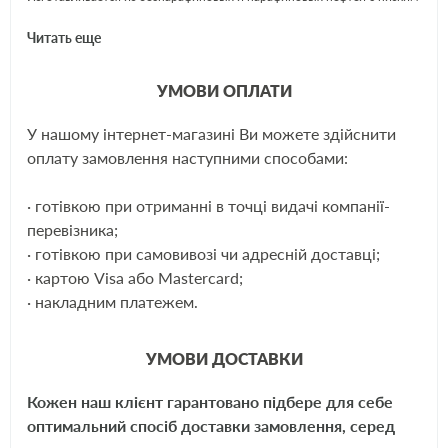
содержанием серы. Обладает высокой вязкостью, отличной адгезией,
Читать еще
хорошими смазывающими свойствами и температурой вспышки
не ниже 240°C
УМОВИ ОПЛАТИ
Применение моторного масла МС-20
У нашому інтернет-магазині Ви можете здійснити
(бочата):
ЩЕ
оплату замовлення наступними способами:
Для поршневых двигателей самолетов, смазочных систем
турбовинтовых двигателей, работающих в тяжелых условиях
· готівкою при отриманні в точці видачі компанії-
высоких температур и давлений, а также для смазывания
перевізника;
мотокомпрессоров газо-перекачивающих агрегатов.
· готівкою при самовивозі чи адресній доставці;
· картою Visa або Mastercard;
Применяется в составе масло-смесей в различных соотношениях с
· накладним платежем.
маслами МС-8, МС-8п, а также может использоваться для некоторых
моторных масел и смазок как базовый компонент.
Обладает высокой
смазочной и антиокислительной способностью, не агрессивно к
УМОВИ ДОСТАВКИ
конструкционным материалам двигателя, хорошо сохраняет
эксплуатационные свойства при хранении.
Кожен наш клієнт гарантовано підбере для себе
оптимальний спосіб доставки замовлення, серед