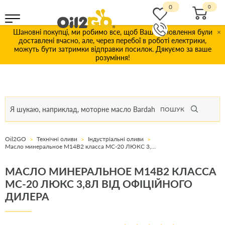
0
Шановні покупці, ми робимо все, щоб Ваші замовлення були
×
доставлені вчасно, але, через перебої в роботі електрики,
можуть бути затримки відправки посилок. Дякуємо за ваше
розуміння!
ПОШУК
Oil2GO
Технічні оливи
Індустріальні оливи
Масло минеральное М14В2 класса МС-20 ЛЮКС 3,8л
МАСЛО МИНЕРАЛЬНОЕ М14В2 КЛАССА
МС-20 ЛЮКС 3,8Л ВІД ОФІЦІЙНОГО
ДИЛЕРА