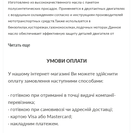
Изготовлено из высококачественного масла с пакетом
полусинтетических присадок. Применяется в двухтактных двигателях
с воздушным охлаждением согласно и инструкциям производителей
мототранспортных средств.Также используется в
бензопилах,кусторезках,газонокосилках,лодочных моторах.Данное
масло обеспечивает эффективную защиту деталей двигателя от
износа и повреждения стенок цилиндров при экстремальных
Читать еще
нагрузках.Масло смешивают с топливом в соотношении 1:32-1:50 в
зависимости от рекомендаций изготовителя двигателя.Применяется
также для прямого использования.
УМОВИ ОПЛАТИ
У нашому інтернет-магазині Ви можете здійснити
Основные атрибуты
ЩЕ
оплату замовлення наступними способами:
Страна производитель
Украина
Вид масла
Полусинтетическое
· готівкою при отриманні в точці видачі компанії-
Применение по типу
Мотоциклы
перевізника;
· готівкою при самовивозі чи адресній доставці;
Для типа двигателей
Бензиновый
· картою Visa або Mastercard;
Тактность двигателя
Двухтактный
· накладним платежем.
Объем жидкости
0.9 л