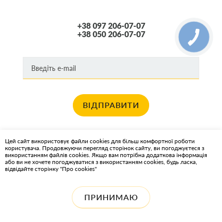
+38 097 206-07-07
+38 050 206-07-07
ВІДПРАВИТИ
Хочете отримувати новини про останні спец пропозиції та акції?
Цей сайт використовує файли cookies для більш комфортної роботи
користувача. Продовжуючи перегляд сторінок сайту, ви погоджуєтеся з
КАРТА САЙТА
використанням файлів cookies. Якщо вам потрібна додаткова інформація
або ви не хочете погоджуватися з використанням cookies, будь ласка,
відвідайте сторінку "Про cookies"
ІНТЕРНЕТ-МАГАЗИН OIL2GO - МАСТИЛЬНІ МАТЕРІАЛИ ТА
ОХОЛОДЖУЮЧІ РІДИНИ
ПРИНИМАЮ