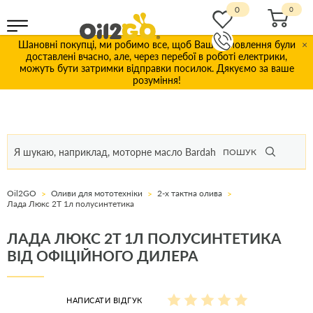
0
Шановні покупці, ми робимо все, щоб Ваші замовлення були
×
доставлені вчасно, але, через перебої в роботі електрики,
можуть бути затримки відправки посилок. Дякуємо за ваше
розуміння!
ПОШУК
Oil2GO
Оливи для мототехніки
2-х тактна олива
Лада Люкс 2T 1л полусинтетика
ЛАДА ЛЮКС 2T 1Л ПОЛУСИНТЕТИКА
ВІД ОФІЦІЙНОГО ДИЛЕРА
НАПИСАТИ ВІДГУК