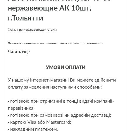
нержавеющие АК 10шт,
г.Тольятти
Хомут из нержавеющей стали.
Хомуты зажимные
червячного типа служат для надежной
герметизации соединения, которое обеспечивается равномерным
Читать еще
распределением силы обжатия по всему периметру шланга. Хомуты
из нержавеющей стали нашли свое применение в автомобильной,
УМОВИ ОПЛАТИ
строительной и машиностроительной уже на протяжения
длительного времени.
У нашому інтернет-магазині Ви можете здійснити
ЩЕ
оплату замовлення наступними способами:
Хомуты из нержавеющей
· готівкою при отриманні в точці видачі компанії-
стали обладают рядом преимуществ
перевізника;
перед аналоговыми:
· готівкою при самовивозі чи адресній доставці;
· картою Visa або Mastercard;
сохранение своих свойств в кислотный сферах,
· накладним платежем.