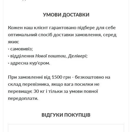
точность обжима по всему периметру зажатия,
УМОВИ ДОСТАВКИ
сохранения эстетического вида на протяжения многих лет
работы,
Кожен наш клієнт гарантовано підбере для себе
оптимальний спосіб доставки замовлення, серед
возможность вторичного использования хомутов после
яких:
длительной эксплуатации.
· самовивіз;
· відділення
Нової поштои, Делівері;
Стяжной хомут способен обеспечить прочное и надежное
· адресна кур'єром.
соединение трубопроводов и шлангов бытового и промышленного
назначения при довольно значительных вибрационных нагрузках и
При замовленні від 1500 грн - безкоштовно на
гарантировать герметичность их соединения при высоком давлении.
склад перевізника, якщо вага посилки не
Надежность фиксации обеспечивается конструкцией хомута, гладкая
перевищує 30 кг і тільки за умови повної
внутренняя поверхность которого имеет гофрированные участки.
При необходимости стяжные хомуты могут быть использованы
передоплати.
многократно, высокое качество изделий это позволяет.
ВІДГУКИ ПОКУПЦІВ
Размер хомута: