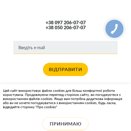
+38 097 206-07-07
+38 050 206-07-07
ВІДПРАВИТИ
Хочете отримувати новини про останні спец пропозиції та акції?
Цей сайт використовує файли cookies для більш комфортної роботи
користувача. Продовжуючи перегляд сторінок сайту, ви погоджуєтеся з
КАРТА САЙТА
використанням файлів cookies. Якщо вам потрібна додаткова інформація
або ви не хочете погоджуватися з використанням cookies, будь ласка,
відвідайте сторінку "Про cookies"
ІНТЕРНЕТ-МАГАЗИН OIL2GO - МАСТИЛЬНІ МАТЕРІАЛИ ТА
ОХОЛОДЖУЮЧІ РІДИНИ
ПРИНИМАЮ