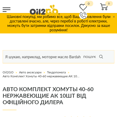
0
Шановні покупці, ми робимо все, щоб Ваші замовлення були
×
доставлені вчасно, але, через перебої в роботі електрики,
можуть бути затримки відправки посилок. Дякуємо за ваше
розуміння!
ПОШУК
Oil2GO
Авто аксесуари
Техдопомога
Авто Комплект Хомуты 40-60 нержавеющие АК 10шт
АВТО КОМПЛЕКТ ХОМУТЫ 40-60
НЕРЖАВЕЮЩИЕ АК 10ШТ ВІД
ОФІЦІЙНОГО ДИЛЕРА