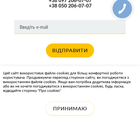
+38 097 206-07-07
+38 050 206-07-07
ВІДПРАВИТИ
Хочете отримувати новини про останні спец пропозиції та акції?
Цей сайт використовує файли cookies для більш комфортної роботи
користувача. Продовжуючи перегляд сторінок сайту, ви погоджуєтеся з
КАРТА САЙТА
використанням файлів cookies. Якщо вам потрібна додаткова інформація
або ви не хочете погоджуватися з використанням cookies, будь ласка,
відвідайте сторінку "Про cookies"
ІНТЕРНЕТ-МАГАЗИН OIL2GO - МАСТИЛЬНІ МАТЕРІАЛИ ТА
ОХОЛОДЖУЮЧІ РІДИНИ
ПРИНИМАЮ