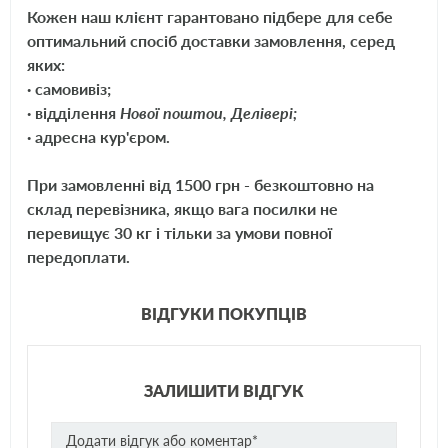
Кожен наш клієнт гарантовано підбере для себе
Mann
C32338
оптимальний спосіб доставки замовлення, серед
Filtron
AP157
яких:
· самовивіз;
Wix
WA6342
· відділення
Нової поштои, Делівері;
Purflux
A1029
· адресна кур'єром.
SCT
SB549
При замовленні від 1500 грн - безкоштовно на
склад перевізника, якщо вага посилки не
перевищує 30 кг і тільки за умови повної
передоплати.
ВІДГУКИ ПОКУПЦІВ
ЗАЛИШИТИ ВІДГУК