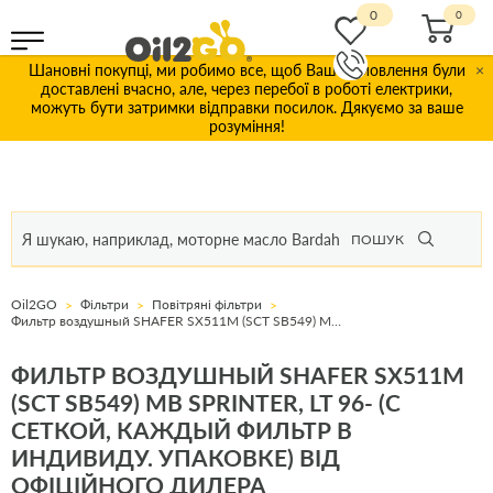
0
Шановні покупці, ми робимо все, щоб Ваші замовлення були
×
доставлені вчасно, але, через перебої в роботі електрики,
можуть бути затримки відправки посилок. Дякуємо за ваше
розуміння!
ПОШУК
Oil2GO
Фільтри
Повітряні фільтри
Фильтр воздушный SHAFER SX511M (SCT SB549) MB Sprinter, LT 96- (c сеткой, каждый фильтр в индивиду. упаковке)
ФИЛЬТР ВОЗДУШНЫЙ SHAFER SX511M
(SCT SB549) MB SPRINTER, LT 96- (C
СЕТКОЙ, КАЖДЫЙ ФИЛЬТР В
ИНДИВИДУ. УПАКОВКЕ) ВІД
ОФІЦІЙНОГО ДИЛЕРА