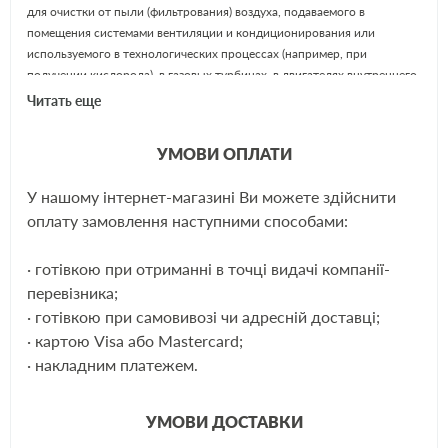
для очистки от пыли (фильтрования) воздуха, подаваемого в
помещения системами вентиляции и кондиционирования или
используемого в технологических процессах (например, при
получении кислорода), в газовых турбинах, в двигателях внутреннего
сгорания и др.
Читать еще
SHÄFER – крупный австрийский концерн, известный как
УМОВИ ОПЛАТИ
производитель современных высококачественных автозапчастей. За
время своего развития компанией разработано более 300
У нашому інтернет-магазині Ви можете здійснити
собственных (особых) моделей фильтрующих элементов для
ЩЕ
оплату замовлення наступними способами:
автомобилей. Всего же номенклатура предусматривает более 2000
вариантов фильтров.
· готівкою при отриманні в точці видачі компанії-
перевізника;
Применяемость:
· готівкою при самовивозі чи адресній доставці;
MB Sprinter, LT 96-
· картою Visa або Mastercard;
· накладним платежем.
Аналоги:
УМОВИ ДОСТАВКИ
Knecht
LX511/1