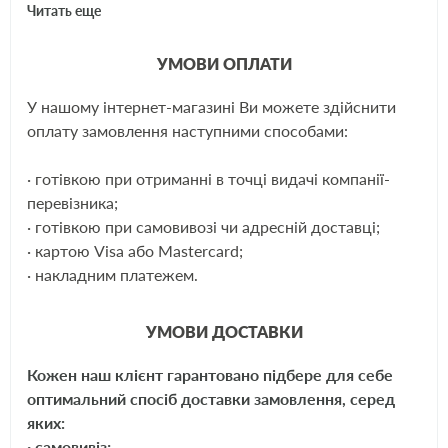
Читать еще
Внешний вид и цвет
Бесцветная прозрачная
жидкость без видимых
УМОВИ ОПЛАТИ
механических включений
Плотность при 20 ° С, г / см, не
1,270 ± 0,005
менее
У нашому інтернет-магазині Ви можете здійснити
ЩЕ
Массовая концентрация железа
0,003
оплату замовлення наступними способами:
(Fe), %, не более
Массовая доля остатка после
0,03
прокаливания,%, не более
· готівкою при отриманні в точці видачі компанії-
перевізника;
· готівкою при самовивозі чи адресній доставці;
· картою Visa або Mastercard;
· накладним платежем.
УМОВИ ДОСТАВКИ
Кожен наш клієнт гарантовано підбере для себе
оптимальний спосіб доставки замовлення, серед
яких:
· самовивіз;