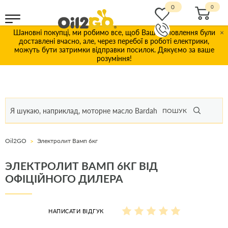
0
Шановні покупці, ми робимо все, щоб Ваші замовлення були
×
доставлені вчасно, але, через перебої в роботі електрики,
можуть бути затримки відправки посилок. Дякуємо за ваше
розуміння!
ПОШУК
Oil2GO
Электролит Вамп 6кг
ЭЛЕКТРОЛИТ ВАМП 6КГ ВІД
ОФІЦІЙНОГО ДИЛЕРА
НАПИСАТИ ВІДГУК