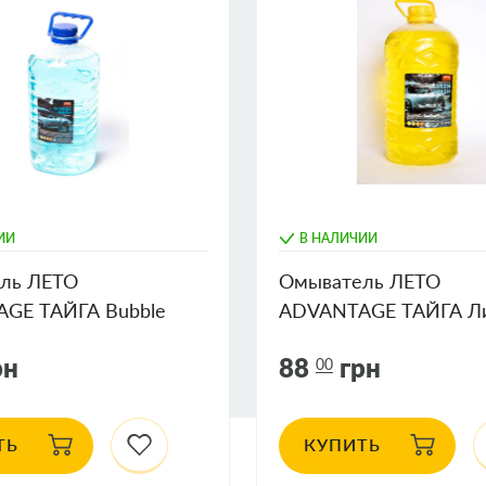
ИИ
В НАЛИЧИИ
ль ЛЕТО
Омыватель ЛЕТО
GE ТАЙГА Bubble
ADVANTAGE ТАЙГА Л
4,5л
рн
88
грн
00
ТЬ
КУПИТЬ