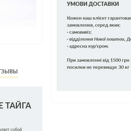
УМОВИ ДОСТАВКИ
Кожен наш клієнт гарантова
замовлення, серед яких:
· самовивіз;
· відділення
Нової поштои, Де
· адресна кур'єром.
При замовленні від 1500 грн
посилки не перевищує 30 кг 
ТЗЫВЫ
E ТАЙГА
ляет собой