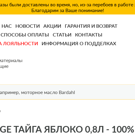
зы были доставлены во время, но, из-за перебоев в работе
Благодарим за Ваше понимание!
 НАС
НОВОСТИ
АКЦИИ
ГАРАНТИЯ И ВОЗВРАТ
СПОСОБЫ ОПЛАТЫ
СТАТЬИ
КОНТАКТЫ
А ЛОЯЛЬНОСТИ
ИНФОРМАЦИЯ О ПОДДЕЛКАХ
материалы
щие
л
E ТАЙГА ЯБЛОКО 0,8Л - 100