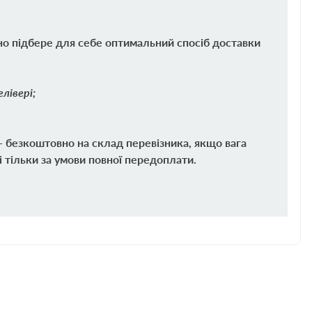
но підбере для себе оптимальний спосіб доставки
лівері;
 - безкоштовно на склад перевізника, якщо вага
і тільки за умови повної передоплати.