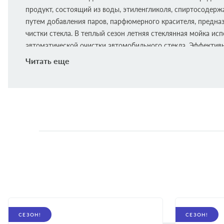
продукт, состоящий из воды, этиленгликоля, спиртосодер
путем добавления паров, парфюмерного красителя, предна
чистки стекла. В теплый сезон летняя стеклянная мойка исп
автоматической очистки автомобильного стекла. Эффектив
очищает стекло, грязь, удаляет насекомых и жирные пятна,
Читать еще
стекле и радужные пятна.
Преимущества омывателя ADVAN
ТАЙГА:
Эффективная очистка;
Простой в использовании;
Высокое качество;
СЕЗОН!
СЕЗОН!
Большие очистительные свойства;