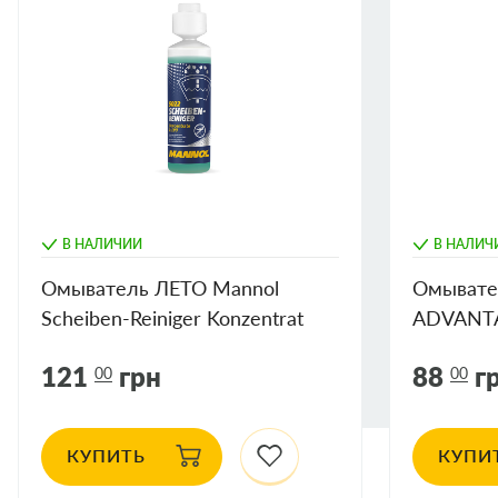
Долгий срок службы;
Не оставляет разводов .
В НАЛИЧИИ
В НАЛИЧ
Омыватель ЛЕТО Mannol
Омывате
Scheiben-Reiniger Konzentrat
ADVANTA
1:100
Gum 5л
121
грн
88
г
00
00
КУПИТЬ
КУПИ