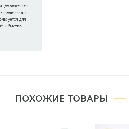
жащее вещество
значенного для
ользуется для
но и быстро
 разводы на
TAGE
ПОХОЖИЕ ТОВАРЫ