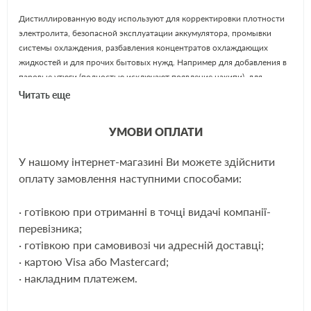
Дистиллированную воду используют для корректировки плотности
электролита, безопасной эксплуатации аккумулятора, промывки
системы охлаждения, разбавления концентратов охлаждающих
жидкостей и для прочих бытовых нужд. Например для добавления в
паровые утюги (полностью исключают появление накипи), для
корректировки температуры замерзания незамерзающей
Читать еще
стеклоомывающей жидкости и при цветной фотопечати.
УМОВИ ОПЛАТИ
ЕЩЁ
У нашому інтернет-магазині Ви можете здійснити
оплату замовлення наступними способами:
· готівкою при отриманні в точці видачі компанії-
перевізника;
· готівкою при самовивозі чи адресній доставці;
· картою Visa або Mastercard;
· накладним платежем.