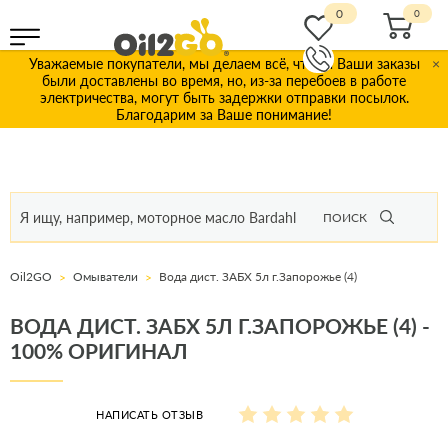
0
Уважаемые покупатели, мы делаем всё, чтобы Ваши заказы
×
были доставлены во время, но, из-за перебоев в работе
электричества, могут быть задержки отправки посылок.
Благодарим за Ваше понимание!
ПОИСК
Oil2GO
Омыватели
Вода дист. ЗАБХ 5л г.Запорожье (4)
ВОДА ДИСТ. ЗАБХ 5Л Г.ЗАПОРОЖЬЕ (4) -
100% ОРИГИНАЛ
НАПИСАТЬ ОТЗЫВ