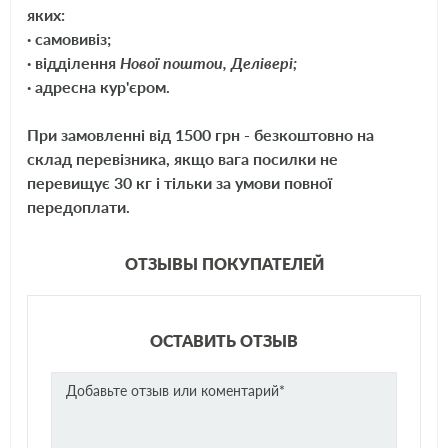
яких:
· самовивіз;
100% защита металлов от коррозии и кавитации.
· відділення
Нової поштои, Делівері;
· адресна кур'єром.
Предотвращает локальные перегревы.
При замовленні від 1500 грн - безкоштовно на
Низкие температуры начала кристаллизации и замерзания.
склад перевізника, якщо вага посилки не
Высокая температура кипения и теплота испарения.
перевищує 30 кг і тільки за умови повної
передоплати.
Инертность к резиновым шлангам, уплотнителям и полимерам.
ОТЗЫВЫ ПОКУПАТЕЛЕЙ
Сохраняют свойства при работе и хранении.
ОСТАВИТЬ ОТЗЫВ