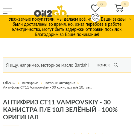
0
Уважаемые покупатели, мы делаем всё, чтобы Ваши заказы
×
были доставлены во время, но, из-за перебоев в работе
электричества, могут быть задержки отправки посылок.
Благодарим за Ваше понимание!
ПОИСК
Oil2GO
Антифриз
Готовый антифриз
Антифриз СТ11 Vampovskiy - 30 канистра п/е 10л зелёный
АНТИФРИЗ СТ11 VAMPOVSKIY - 30
КАНИСТРА П/Е 10Л ЗЕЛЁНЫЙ - 100%
ОРИГИНАЛ