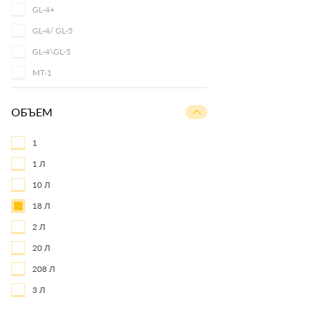
GL-4+
GL-4/ GL-5
GL-4\GL-5
MT-1
ОБЪЕМ
1
1 Л
10 Л
18 Л
2 Л
20 Л
208 Л
3 Л