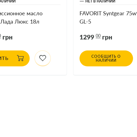
НАЛИЧИИ
НЕТ В НАЛИЧИИ
иссионное масло
FAVORIT Syntgear 75w
 Лада Люкс 18л
GL-5
0
грн
1299
00
грн
СООБЩИТЬ О
ИТЬ
НАЛИЧИИ