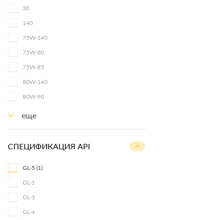
30
140
75W-140
75W-80
75W-85
80W-140
80W-90
еще
СПЕЦИФИКАЦИЯ API
GL-5
(1)
GL-1
GL-3
GL-4