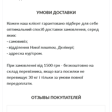
сухой чистой тряпкой. Для распыления средства в труднодоступных
местах следует использовать специальную трубочку-распылитель,
которая поставляется вместе с аэрозолем Mannol Silicone.
УМОВИ ДОСТАВКИ
Кожен наш клієнт гарантовано підбере для себе
оптимальний спосіб доставки замовлення, серед
яких:
· самовивіз;
· відділення
Нової поштои, Делівері;
· адресна кур'єром.
При замовленні від 1500 грн - безкоштовно на
склад перевізника, якщо вага посилки не
перевищує 30 кг і тільки за умови повної
передоплати.
ОТЗЫВЫ ПОКУПАТЕЛЕЙ