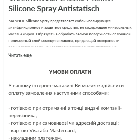
Silicone Spray Antistatisch
MANNOL Silicone Spray представляет собой изолирующее,
антифрикционное и защитное средство, не содержащее минеральных
масел и жиров. Образует на обрабатываемой поверхности сплошной
полимерный слой молекул силикона, придающий поверхности
великолепные водо-, пылеотталкивающие и антистатические
свойства. Предназначено для эффективной смазки соединений
Читать еще
металлов с пластиковыми материалами и устранения скрипа и
потрескивания, возникающих при эксплуатации автомобиля.
УМОВИ ОПЛАТИ
Защищает и восстанавливает блеск поверхностей. Смазывает ролики
и направляющие ремней безопасности и восстанавливает
У нашому інтернет-магазині Ви можете здійснити
эластичность резины, предупреждая примерзание дверей и крышки
ЕЩЁ
оплату замовлення наступними способами:
багажника в зимнее время.
· готівкою при отриманні в точці видачі компанії-
Применение Mannol Silicone Spray:
перевізника;
Mannol Silicone Spray сперва следует хорошо взболтать содержимое
· готівкою при самовивозі чи адресній доставці;
флакона. После нанести Silicone Spray Mannol на обрабатываемую
· картою Visa або Mastercard;
поверхность с расстояния 10-15 см . При необходимости растереть
· накладним платежем.