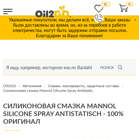
0
Уважаемые покупатели, мы делаем всё, чтобы Ваши заказы
×
были доставлены во время, но, из-за перебоев в работе
электричества, могут быть задержки отправки посылок.
Благодарим за Ваше понимание!
ПОИСК
Oil2GO
Автохимия
Смазки, консерванты, защитные составы
Силиконовая смазка Mannol Silicone Spray Antistatisch
СИЛИКОНОВАЯ СМАЗКА MANNOL
SILICONE SPRAY ANTISTATISCH - 100%
ОРИГИНАЛ