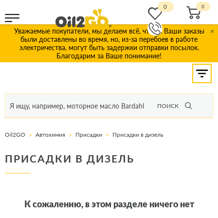
0
Уважаемые покупатели, мы делаем всё, чтобы Ваши заказы
×
были доставлены во время, но, из-за перебоев в работе
электричества, могут быть задержки отправки посылок.
Благодарим за Ваше понимание!
ПОИСК
Oil2GO
Автохимия
Присадки
Присадки в дизель
ПРИСАДКИ В ДИЗЕЛЬ
К сожалению, в этом разделе ничего нет