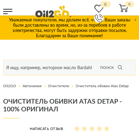
0
Уважаемые покупатели, мы делаем всё, чтобы Ваши заказы
×
были доставлены во время, но, из-за перебоев в работе
электричества, могут быть задержки отправки посылок.
Благодарим за Ваше понимание!
ПОИСК
Oil2GO
Автохимия
Очистители
Очиститель обивки Atas Detap
ОЧИСТИТЕЛЬ ОБИВКИ ATAS DETAP -
100% ОРИГИНАЛ
НАПИСАТЬ ОТЗЫВ