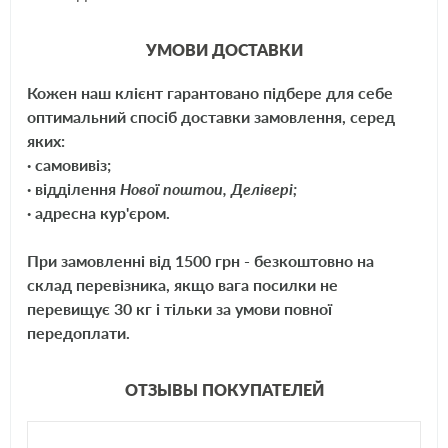
Удаление влаги из топлива
УМОВИ ДОСТАВКИ
Уменьшения расхода топлива и смазки дизельной топливной
Кожен наш клієнт гарантовано підбере для себе
системы.
оптимальний спосіб доставки замовлення, серед
яких:
Понижение шумности двигателя
· самовивіз;
· відділення
Нової поштои, Делівері;
Понижение уровня вредных выбросов
· адресна кур'єром.
Снижение дымности выхлопа.
При замовленні від 1500 грн - безкоштовно на
склад перевізника, якщо вага посилки не
Защита при холодном запуске.
перевищує 30 кг і тільки за умови повної
передоплати.
<product_id id="983974650">
ОТЗЫВЫ ПОКУПАТЕЛЕЙ