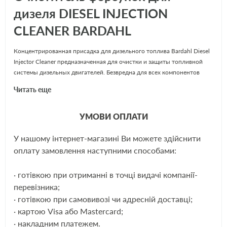
дизеля DIESEL INJECTION
CLEANER BARDAHL
Концентрированная присадка для дизельного топлива Bardahl Diesel
Injector Cleaner предназначенная для очистки и защиты топливной
системы дизельных двигателей. Безвредна для всех компонентов
топливной системы.
Читать еще
Применение
УМОВИ ОПЛАТИ
Добавьте флакон в бак перед заправкой, залейте порядка 20 литров
У нашому інтернет-магазині Ви можете здійснити
топлива. Первые 10 км нужно проехать в режиме высоких оборотов
ЕЩЁ
оплату замовлення наступними способами:
двигателя. Флакон рассчитан на обработку 20 л. топлива. Данной
очистки достаточно для 3000 км. пробега.
· готівкою при отриманні в точці видачі компанії-
перевізника;
Преимущества
· готівкою при самовивозі чи адресній доставці;
· картою Visa або Mastercard;
Увеличение цетанового числа топлива и как следствие улучшение
мощности и отдачи двигателя.
· накладним платежем.