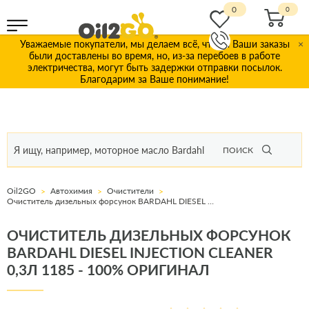
0
Уважаемые покупатели, мы делаем всё, чтобы Ваши заказы
×
были доставлены во время, но, из-за перебоев в работе
электричества, могут быть задержки отправки посылок.
Благодарим за Ваше понимание!
ПОИСК
Oil2GO
Автохимия
Очистители
Очиститель дизельных форсунок BARDAHL DIESEL INJECTION CLEANER 0,3л 1185
ОЧИСТИТЕЛЬ ДИЗЕЛЬНЫХ ФОРСУНОК
BARDAHL DIESEL INJECTION CLEANER
0,3Л 1185 - 100% ОРИГИНАЛ