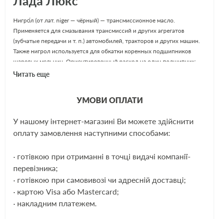
Лада Люкс
Нигро́л (от лат. niger — чёрный) — трансмиссионное масло.
Применяется для смазывания трансмиссий и других агрегатов
(зубчатые передачи и т. п.) автомобилей, тракторов и других машин.
Также нигрол используется для обкатки коренных подшипников
шаровых мельниц. Ориентировочный расход на один подшипник:
105 кг в течение 72 часов.
Читать еще
Выпускают нигрол двух сортов: летний — остаток прямой перегонки
УМОВИ ОПЛАТИ
нефти (вязкость 32-35 мм2/с при 100°С), зимний — смесь
асфальтового гудрона с маловязким дистиллятным маслом (20 мм2/с
У нашому інтернет-магазині Ви можете здійснити
при 100 °С).
ЕЩЁ
оплату замовлення наступними способами:
Широко применялся в первой половине XX века, так как конструкция
· готівкою при отриманні в точці видачі компанії-
автомобилей тех лет (ГАЗ-АА, ЗИС-5 и др.) позволяла эксплуатацию
перевізника;
на недорогих смазочных маслах.
· готівкою при самовивозі чи адресній доставці;
· картою Visa або Mastercard;
· накладним платежем.