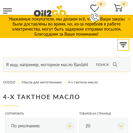
0
Уважаемые покупатели, мы делаем всё, чтобы Ваши заказы
×
были доставлены во время, но, из-за перебоев в работе
электричества, могут быть задержки отправки посылок.
Благодарим за Ваше понимание!
ПОИСК
Oil2GO
Масла для мототехники
4-х тактное масло
4-Х ТАКТНОЕ МАСЛО
СОРТИРОВАТЬ
ТОВАРОВ НА СТРАНИЦЕ
По умолчанию
20