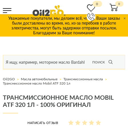
0
Уважаемые покупатели, мы делаем всё, чтобы Ваши заказы
×
были доставлены во время, но, из-за перебоев в работе
электричества, могут быть задержки отправки посылок.
Благодарим за Ваше понимание!
ПОИСК
Oil2GO
Масла автомобильные
Трансмиссионные масла
Трансмиссионное масло Mobil ATF 320 1л
ТРАНСМИССИОННОЕ МАСЛО MOBIL
ATF 320 1Л - 100% ОРИГИНАЛ
НАПИСАТЬ ОТЗЫВ