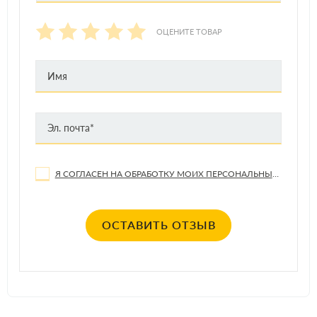
Ford Mercon
ОЦЕНИТЕ ТОВАР
Allison C-4
Volvo 97341
Типичные показатели
MOBIL ATF 320
Марка SAE
Я СОГЛАСЕН НА ОБРАБОТКУ МОИХ ПЕРСОНАЛЬНЫХ ДАННЫХ
Вязкость кинематическая, ASTM D 445
сСт при 100 °С
8,2
ОСТАВИТЬ ОТЗЫВ
Вязкость по Брукфилду при -40°C, мПа-с,
17900
ASTM D2983
Температура вспышки, °C, ASTM D92
197
Плотность при 15 ºC, кг/л, ASTM D 4052
0,856