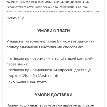
помещения системами вентиляции и кондиционирования или
используемого в технологических процессах (например, при
получении кислорода), в газовых турбинах, в двигателях внутреннего
сгорания и др.
Читать еще
УМОВИ ОПЛАТИ
SHÄFER – крупный австрийский концерн, известный как
производитель современных высококачественных автозапчастей. За
У нашому інтернет-магазині Ви можете здійснити
время своего развития компанией разработано более 300
ЕЩЁ
оплату замовлення наступними способами:
собственных (особых) моделей фильтрующих элементов для
автомобилей. Всего же номенклатура предусматривает более 2000
· готівкою при отриманні в точці видачі компанії-
вариантов фильтров.
перевізника;
· готівкою при самовивозі чи адресній доставці;
Применяемость:
· картою Visa або Mastercard;
VW Polo, Fabia I,II , Rapid, Roomster, Ibiza III,IV, Toledo, 1.2-1.4, 10-
· накладним платежем.
Аналоги:
УМОВИ ДОСТАВКИ
Кожен наш клієнт гарантовано підбере для себе
Knecht
LX998