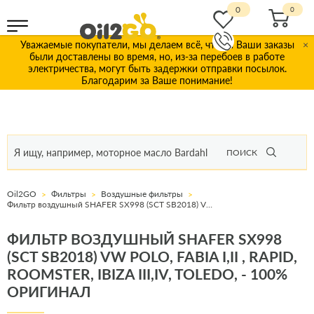
0
Уважаемые покупатели, мы делаем всё, чтобы Ваши заказы
×
были доставлены во время, но, из-за перебоев в работе
электричества, могут быть задержки отправки посылок.
Благодарим за Ваше понимание!
ПОИСК
Oil2GO
Фильтры
Воздушные фильтры
Фильтр воздушный SHAFER SX998 (SCT SB2018) VW Polo, Fabia I,II , Rapid, Roomster, Ibiza III,IV, Toledo,
ФИЛЬТР ВОЗДУШНЫЙ SHAFER SX998
(SCT SB2018) VW POLO, FABIA I,II , RAPID,
ROOMSTER, IBIZA III,IV, TOLEDO, - 100%
ОРИГИНАЛ