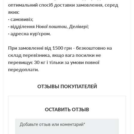
оптимальний спосіб доставки замовлення, серед
Mann
C2295/2
яких:
Filtron
AP189
· самовивіз;
Wix
WA6687
· відділення
Нової поштои, Делівері;
· адресна кур'єром.
Purflux
A1113
SCT
SB2018
При замовленні від 1500 грн - безкоштовно на
склад перевізника, якщо вага посилки не
перевищує 30 кг і тільки за умови повної
передоплати.
ОТЗЫВЫ ПОКУПАТЕЛЕЙ
ОСТАВИТЬ ОТЗЫВ