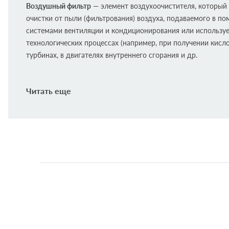
Воздушный фильтр
— элемент воздухоочистителя, который
очистки от пыли (фильтрования) воздуха, подаваемого в п
системами вентиляции и кондиционирования или используе
технологических процессах (например, при получении кисло
турбинах, в двигателях внутреннего сгорания и др.
SHÄFER – крупный австрийский концерн, известный как пр
Читать еще
современных высококачественных автозапчастей. За время 
компанией разработано более 300 собственных (особых) м
фильтрующих элементов для автомобилей. Всего же номен
предусматривает более 2000 вариантов фильтров.
Применяемость:
Citroen C4, Jumpy, 3008, 308, Expert, 2.0HDI, 13-
Аналоги: