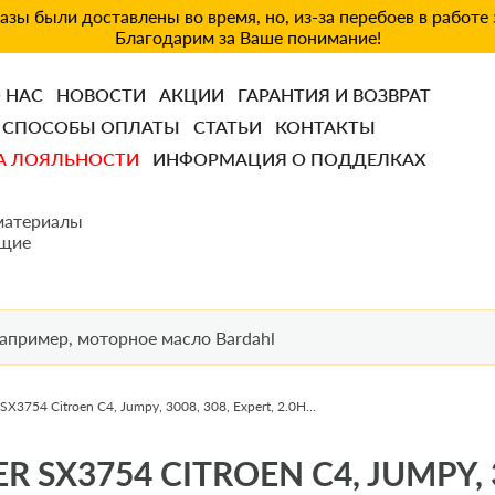
зы были доставлены во время, но, из-за перебоев в работе
Благодарим за Ваше понимание!
 НАС
НОВОСТИ
АКЦИИ
ГАРАНТИЯ И ВОЗВРАТ
СПОСОБЫ ОПЛАТЫ
СТАТЬИ
КОНТАКТЫ
А ЛОЯЛЬНОСТИ
ИНФОРМАЦИЯ О ПОДДЕЛКАХ
материалы
щие
Фильтр воздушный SHAFER SX3754 Citroen C4, Jumpy, 3008, 308, Expert, 2.0HDI, 13-(c предфильтром)
3754 CITROEN C4, JUMPY, 3008