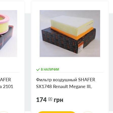
В НАЛИЧИИ
HAFER
Фильтр воздушный SHAFER
a 2101
SX1748 Renault Megane III,
 каждый
Scenic III, Fluence 10- (с
174
грн
00
ной
предфильтром)