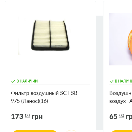
Knecht
LX3754
Mann
C29110
Filtron
AP090/9
Wix
WA9794
Purflux
A1725
SCT
SB975
В НАЛИЧИИ
В НАЛИЧ
Фильтр воздушный SCT SB
Воздушн
975 (Ланос)(16)
воздух -
БЕЗ УП
173
грн
65
г
00
00