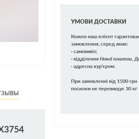
УМОВИ ДОСТАВКИ
Кожен наш клієнт гарантова
замовлення, серед яких:
· самовивіз;
· відділення
Нової поштои, Де
· адресна кур'єром.
При замовленні від 1500 грн
посилки не перевищує 30 кг 
ТЗЫВЫ
X3754