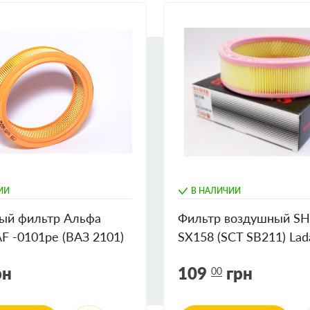
ИИ
В НАЛИЧИИ
ый фильтр Альфа
Фильтр воздушный S
AF -0101ре (ВАЗ 2101)
SX158 (SCT SB211) Lad
АКОВКИ
(Круглый) (упаковка -
рн
109
грн
00
фильтр в индивидуаль
карт