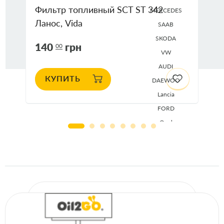
Фильтр топливный SCT ST 342
MERCEDES
Ланос, Vida
SAAB
SKODA
140
грн
00
VW
AUDI
КУПИТЬ
DAEWOO
Lancia
FORD
Opel
Seat
VOLVO
ALFA ROMEO
CHEVROLET
FIAT
Jaguar
MERCEDES