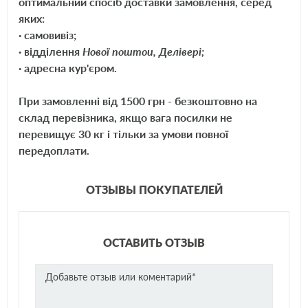
оптимальний спосіб доставки замовлення, серед
Filtron
PP865/5
яких:
· самовивіз;
Wix
WF8373
· відділення
Нової поштои, Делівері;
Purflux
EP216
· адресна кур'єром.
SCT
ST383
При замовленні від 1500 грн - безкоштовно на
склад перевізника, якщо вага посилки не
перевищує 30 кг і тільки за умови повної
передоплати.
ОТЗЫВЫ ПОКУПАТЕЛЕЙ
ОСТАВИТЬ ОТЗЫВ