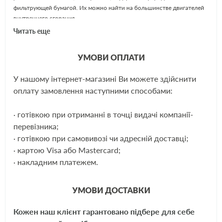
фильтрующей бумагой. Их можно найти на большинстве двигателей
внутреннего сгорания.
Читать еще
SHÄFER – крупный австрийский концерн, известный как
производитель современных высококачественных автозапчастей. За
УМОВИ ОПЛАТИ
время своего развития компанией разработано более 300
собственных (особых) моделей фильтрующих элементов для
У нашому інтернет-магазині Ви можете здійснити
автомобилей. Всего же номенклатура предусматривает более 2000
ЕЩЁ
оплату замовлення наступними способами:
вариантов фильтров.
· готівкою при отриманні в точці видачі компанії-
Применяемость:
перевізника;
· готівкою при самовивозі чи адресній доставці;
Ford Focus, C-Max, Mazda 3, Volvo C30, C70 II, S40 II, V50. 1.4-
2.5,98-
· картою Visa або Mastercard;
· накладним платежем.
Аналоги:
УМОВИ ДОСТАВКИ
Knecht
KL559
Кожен наш клієнт гарантовано підбере для себе
Mann
WK614/46