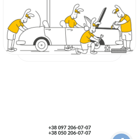
SAAB
SKODA
VW
AUDI
DAEWOO
Lancia
DAEWOO
Lancia
AUDI
FORD
Lancia
Opel
Seat
VOLVO
+38 097 206-07-07
ALFA ROMEO
+38 050 206-07-07
CHEVROLET