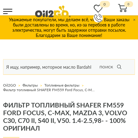
0
Уважаемые покупатели, мы делаем всё, чтобы Ваши заказы
×
были доставлены во время, но, из-за перебоев в работе
электричества, могут быть задержки отправки посылок.
Благодарим за Ваше понимание!
ПОИСК
Oil2GO
Фильтры
Топливные фильтры
Фильтр топливный SHAFER FM559 Ford Focus, C-Max, Mazda 3, Volvo C30, C70 II, S40 II, V50. 1.4-2.5,98-
ФИЛЬТР ТОПЛИВНЫЙ SHAFER FM559
FORD FOCUS, C-MAX, MAZDA 3, VOLVO
C30, C70 II, S40 II, V50. 1.4-2.5,98- - 100%
ОРИГИНАЛ