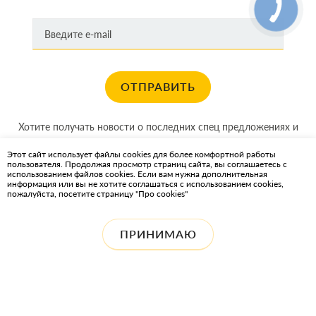
FIAT
Jaguar
MERCEDES
SAAB
ОТПРАВИТЬ
SKODA
VW
Хотите получать новости о последних спец предложениях и
DAEWOO
акциях?
AUDI
Этот сайт использует файлы cookies для более комфортной работы
пользователя. Продолжая просмотр страниц сайта, вы соглашаетесь с
КАРТА САЙТА
FORD
использованием файлов cookies. Если вам нужна дополнительная
информация или вы не хотите соглашаться с использованием cookies,
Lancia
пожалуйста, посетите страницу "Про cookies"
ИНТЕРНЕТ-МАГАЗИН OIL2GO — СМАЗОЧНЫЕ МАТЕРИАЛЫ И
Opel
ОХЛАЖДАЮЩИЕ ЖИДКОСТИ
Seat
ПРИНИМАЮ
VOLVO
ALFA ROMEO
CHEVROLET
FIAT