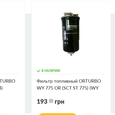
В НАЛИЧИИ
RTURBO
Фильтр топливный ORTURBO
4)
WY 775 OR (SCT ST 775) (WY
87.176)
193
грн
00