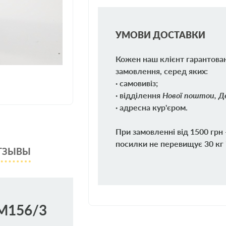
УМОВИ ДОСТАВКИ
Кожен наш клієнт гарантова
замовлення, серед яких:
· самовивіз;
· відділення
Нової поштои, Де
· адресна кур'єром.
При замовленні від 1500 грн
посилки не перевищує 30 кг 
ТЗЫВЫ
M156/3