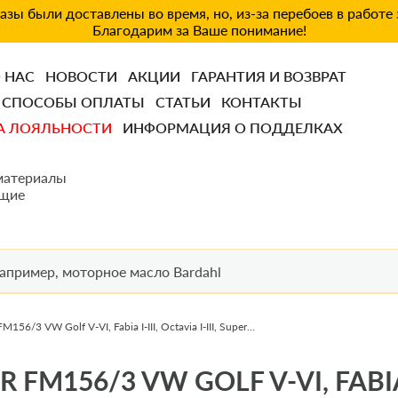
зы были доставлены во время, но, из-за перебоев в работе
Благодарим за Ваше понимание!
 НАС
НОВОСТИ
АКЦИИ
ГАРАНТИЯ И ВОЗВРАТ
СПОСОБЫ ОПЛАТЫ
СТАТЬИ
КОНТАКТЫ
А ЛОЯЛЬНОСТИ
ИНФОРМАЦИЯ О ПОДДЕЛКАХ
материалы
щие
Фильтр топливный SHAFER FM156/3 VW Golf V-VI, Fabia I-III, Octavia I-III, Superb, 1.0-3.2, 00-
56/3 VW GOLF V-VI, FABIA I-I