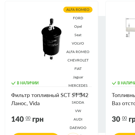
Knecht
ALFA ROMEO
KL156/3
FORD
Mann
WK69/2
Opel
Filtron
PP836/4
Seat
Wix
WF8317
VOLVO
ALFA ROMEO
Purflux
EP204
CHEVROLET
SCT
ST6108
FIAT
Jaguar
В НАЛИЧИИ
В НАЛИЧ
MERCEDES
Фильтр топливный SCT ST 342
SAAB
Топливны
Ланос, Vida
Ваз отст
SKODA
VW
140
грн
30
г
00
00
AUDI
DAEWOO