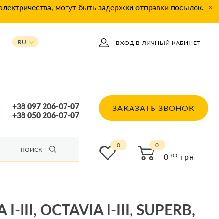
 электричества, могут быть задержки отправки посылок.
×
RU
ВХОД В ЛИЧНЫЙ КАБИНЕТ
UA
+38 097 206-07-07
ЗАКАЗАТЬ ЗВОНОК
+38 050 206-07-07
0
ПОИСК
0
грн
00
II, OCTAVIA I-III, SUPERB,