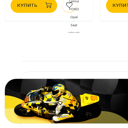
Lancia
КУПИТЬ
КУПИ
FORD
Opel
Seat
VOLVO
ALFA ROMEO
CHEVROLET
FIAT
Jaguar
MERCEDES
SAAB
SKODA
VW
AUDI
DAEWOO
Lancia