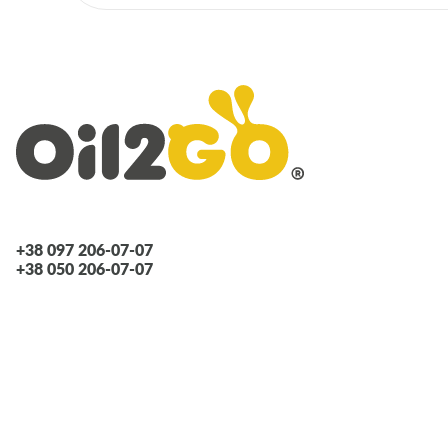
DAEWOO
Lancia
AUDI
FORD
Lancia
Opel
Seat
VOLVO
ALFA ROMEO
+38 097 206-07-07
CHEVROLET
+38 050 206-07-07
FIAT
Jaguar
MERCEDES
SAAB
SKODA
VW