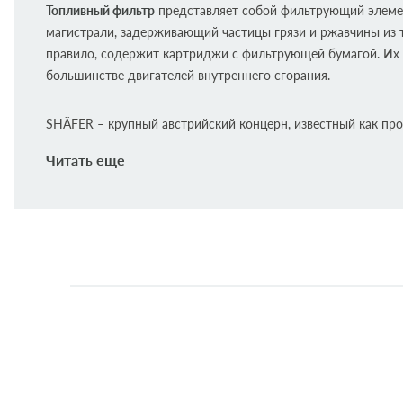
Топливный фильтр
представляет собой фильтрующий элеме
магистрали, задерживающий частицы грязи и ржавчины из т
правило, содержит картриджи с фильтрующей бумагой. Их
большинстве двигателей внутреннего сгорания.
SHÄFER – крупный австрийский концерн, известный как пр
современных высококачественных автозапчастей. За время 
Читать еще
компанией разработано более 300 собственных (особых) м
фильтрующих элементов для автомобилей. Всего же номен
предусматривает более 2000 вариантов фильтров.
Применяемость:
VW Golf V-VI, Fabia I-III, Octavia I-III, Superb, 1.0-3.2, 00- (
регулятором давления на 4.0 BAR)
Аналоги: