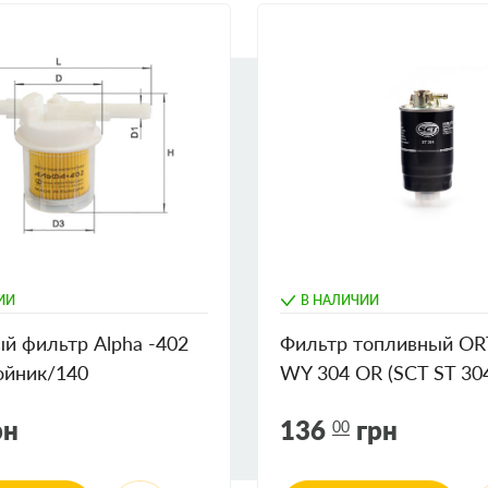
ИИ
В НАЛИЧИИ
й фильтр Alpha -402
Фильтр топливный O
ойник/140
WY 304 OR (SCT ST 30
рн
136
грн
00