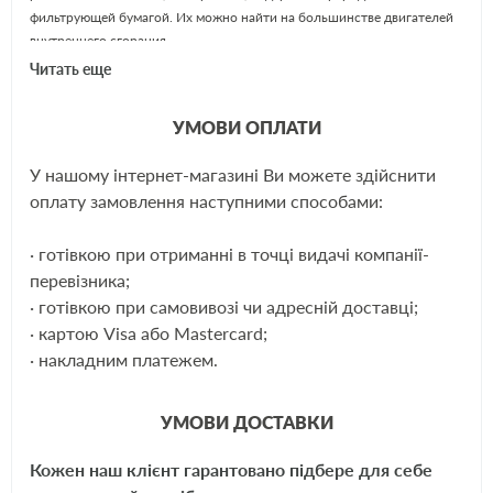
фильтрующей бумагой. Их можно найти на большинстве двигателей
внутреннего сгорания.
Читать еще
SHÄFER – крупный австрийский концерн, известный как
производитель современных высококачественных автозапчастей. За
УМОВИ ОПЛАТИ
время своего развития компанией разработано более 300
собственных (особых) моделей фильтрующих элементов для
У нашому інтернет-магазині Ви можете здійснити
автомобилей. Всего же номенклатура предусматривает более 2000
ЕЩЁ
оплату замовлення наступними способами:
вариантов фильтров.
· готівкою при отриманні в точці видачі компанії-
Применяемость:
перевізника;
· готівкою при самовивозі чи адресній доставці;
Renault Clio, Megane, Safrane, Rapid, 1.9D-2.5D, 91-03
· картою Visa або Mastercard;
Аналоги:
· накладним платежем.
УМОВИ ДОСТАВКИ
Knecht
KX75D
Mann
P735X
Кожен наш клієнт гарантовано підбере для себе
Filtron
PM858/2