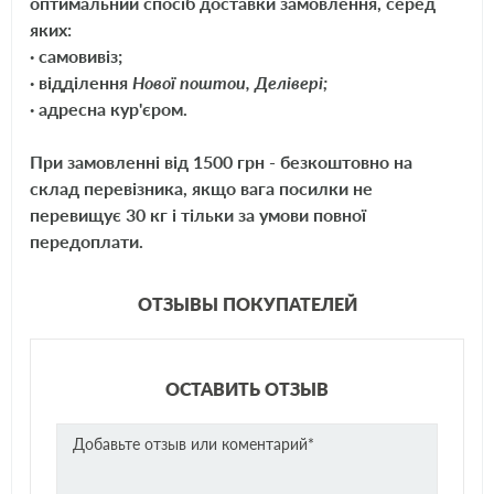
оптимальний спосіб доставки замовлення, серед
яких:
Wix
WF8167
· самовивіз;
Purflux
C457
· відділення
Нової поштои, Делівері;
SCT
ST757
· адресна кур'єром.
При замовленні від 1500 грн - безкоштовно на
склад перевізника, якщо вага посилки не
перевищує 30 кг і тільки за умови повної
передоплати.
ОТЗЫВЫ ПОКУПАТЕЛЕЙ
ОСТАВИТЬ ОТЗЫВ