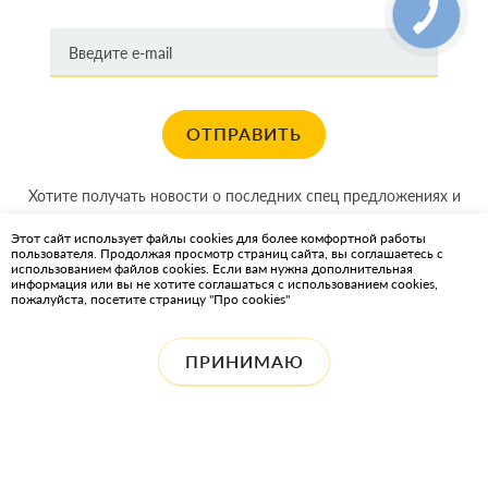
FIAT
Jaguar
MERCEDES
SAAB
ОТПРАВИТЬ
SKODA
VW
Хотите получать новости о последних спец предложениях и
DAEWOO
акциях?
AUDI
Этот сайт использует файлы cookies для более комфортной работы
пользователя. Продолжая просмотр страниц сайта, вы соглашаетесь с
КАРТА САЙТА
FORD
использованием файлов cookies. Если вам нужна дополнительная
информация или вы не хотите соглашаться с использованием cookies,
Lancia
пожалуйста, посетите страницу "Про cookies"
ИНТЕРНЕТ-МАГАЗИН OIL2GO — СМАЗОЧНЫЕ МАТЕРИАЛЫ И
Opel
ОХЛАЖДАЮЩИЕ ЖИДКОСТИ
Seat
ПРИНИМАЮ
VOLVO
ALFA ROMEO
CHEVROLET
FIAT