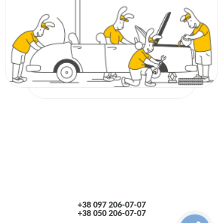
SAAB
SKODA
VW
AUDI
DAEWOO
Lancia
DAEWOO
Lancia
AUDI
FORD
Lancia
Opel
Seat
VOLVO
+38 097 206-07-07
ALFA ROMEO
+38 050 206-07-07
CHEVROLET