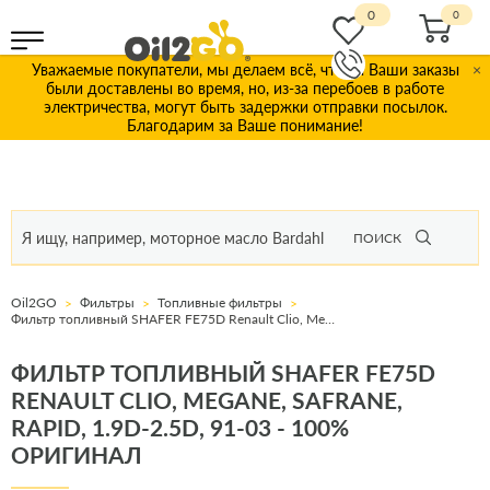
0
Уважаемые покупатели, мы делаем всё, чтобы Ваши заказы
×
были доставлены во время, но, из-за перебоев в работе
электричества, могут быть задержки отправки посылок.
Благодарим за Ваше понимание!
ПОИСК
Oil2GO
Фильтры
Топливные фильтры
Фильтр топливный SHAFER FE75D Renault Clio, Megane, Safrane, Rapid, 1.9D-2.5D, 91-03
ФИЛЬТР ТОПЛИВНЫЙ SHAFER FE75D
RENAULT CLIO, MEGANE, SAFRANE,
RAPID, 1.9D-2.5D, 91-03 - 100%
ОРИГИНАЛ