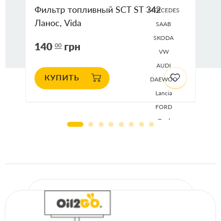
Фильтр топливный SCT ST 342
MERCEDES
Ланос, Vida
SAAB
SKODA
140
грн
00
VW
AUDI
КУПИТЬ
DAEWOO
Lancia
FORD
Opel
Seat
VOLVO
ALFA ROMEO
CHEVROLET
FIAT
Jaguar
MERCEDES