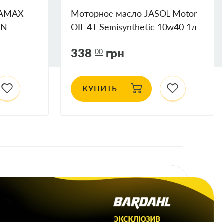
NAMAX
Моторное масло JASOL Motor
EN
OIL 4T Semisynthetic 10w40 1л
338
грн
00
КУПИТЬ