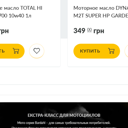
е масло TOTAL HI
Моторное масло DY
700 10w40 1л
M2T SUPER HP GARD
грн
349
грн
00
ТЬ
КУПИТЬ