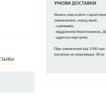
УМОВИ ДОСТАВКИ
Кожен наш клієнт гарантова
замовлення, серед яких:
· самовивіз;
· відділення
Нової поштои, Де
· адресна кур'єром.
При замовленні від 1500 грн
посилки не перевищує 30 кг 
ТЗЫВЫ