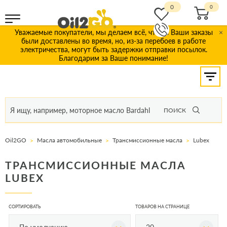
0
Уважаемые покупатели, мы делаем всё, чтобы Ваши заказы
×
были доставлены во время, но, из-за перебоев в работе
электричества, могут быть задержки отправки посылок.
Благодарим за Ваше понимание!
ПОИСК
Oil2GO
Масла автомобильные
Трансмиссионные масла
Lubex
ТРАНСМИССИОННЫЕ МАСЛА
LUBEX
СОРТИРОВАТЬ
ТОВАРОВ НА СТРАНИЦЕ