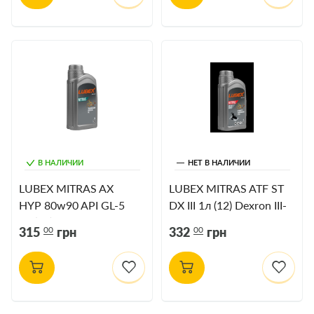
В НАЛИЧИИ
НЕТ В НАЛИЧИИ
LUBEX MITRAS AX
LUBEX MITRAS ATF ST
HYP 80w90 API GL-5
DX III 1л (12) Dexron III-
1л (12)
H; Allison C-4
00
00
315
грн
332
грн