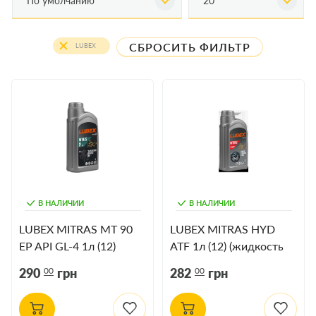
По умолчанию
20
СБРОСИТЬ ФИЛЬТР
LUBEX
В НАЛИЧИИ
В НАЛИЧИИ
LUBEX MITRAS MT 90
LUBEX MITRAS HYD
EP API GL-4 1л (12)
ATF 1л (12) (жидкость
для гидроусилителя
00
00
290
грн
282
грн
руля)