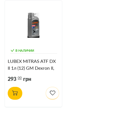
В НАЛИЧИИ
LUBEX MITRAS ATF DX
II 1л (12) GM Dexron II,
II-E; Suffix A
00
293
грн