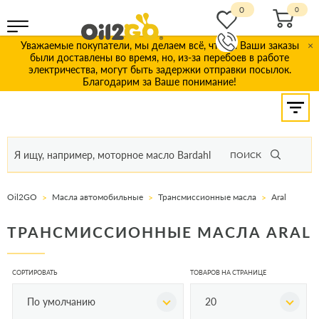
0
Уважаемые покупатели, мы делаем всё, чтобы Ваши заказы
×
были доставлены во время, но, из-за перебоев в работе
электричества, могут быть задержки отправки посылок.
Благодарим за Ваше понимание!
ПОИСК
Oil2GO
Масла автомобильные
Трансмиссионные масла
Aral
ТРАНСМИССИОННЫЕ МАСЛА ARAL
СОРТИРОВАТЬ
ТОВАРОВ НА СТРАНИЦЕ
По умолчанию
20